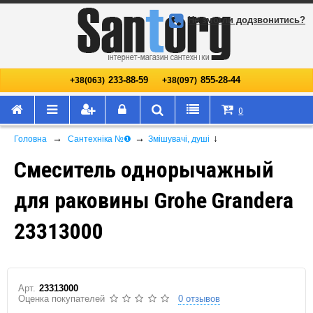
Не змогли додзвонитись?
233-88-59
855-28-44
+38(063)
+38(097)
0
→
→
↓
Головна
Сантехніка №❶
Змішувачі, душі
Смеситель однорычажный
для раковины Grohe Grandera
23313000
Арт.
23313000
Оценка покупателей
0 отзывов