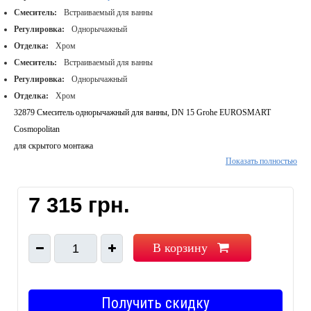
Смеситель:
Встраиваемый для ванны
Регулировка:
Однорычажный
Отделка:
Хром
Смеситель:
Встраиваемый для ванны
Регулировка:
Однорычажный
Отделка:
Хром
32879 Смеситель однорычажный для ванны, DN 15 Grohe EUROSMART
Cosmopolitan
для скрытого монтажа
Показать полностью
включает в себя:
комплект готового монтажа
корпус встраиваемого смесителя
7 315 грн.
33 961 000
Grohe SilkMove® керамический картридж Ø 46 мм
Grohe StarLight® хромированная поверхность
В корзину
1
регулировка расхода воды
возможность установки мин. расхода 2,5 л/мин.
автоматический переключатель: ванна/душ
Получить скидку