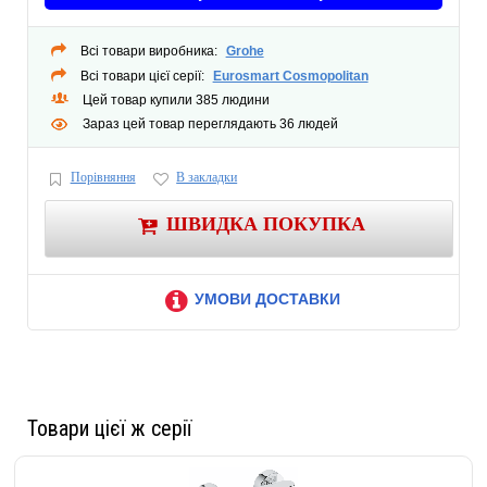
металлический рычаг
отражатель из металла
Всі товари виробника:
Grohe
винтовое крепление
Всі товари цієї серії:
Eurosmart Cosmopolitan
дополнительный ограничитель температуры (46 308 000)
Цей товар купили 385 людини
Зараз цей товар переглядають 36 людей
Порівняння
В закладки
ШВИДКА ПОКУПКА
УМОВИ ДОСТАВКИ
Товари цієї ж серії