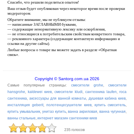
Спасибо, что решили поделиться опытом!
Ваш отзыв будет опубликован через некоторое время после проверки
модератором.
Обратите внимание, мы не публикуем отзывы:
— написанные ЗАГЛАВНЫМИ буквами,
— содержащие ненормативную лексику или оскорбления,
— не относящиеся к потребительским свойствам конкретного товара,
— рекламного характера (содержащие контактную информацию и
ссылки на другие сайты).
Любые вопросы о товаре вы можете задать в разделе «Обратная
связь».
Copyright © Santorg.com.ua 2026
Самые популярные страницы:
смесители grohe
,
смесители
hansgrohe
,
kaldewei киев
,
смесители kludi
,
сантехника laufen
,
roca
сантехника
,
аксессуары для ванной комнаты
,
душевая кабина киев
,
инсталляция geberit
,
полотенцесушители киев
,
купить смеситель
,
купить умывальник
,
унитаз купить
,
ванна акриловая
,
ванна чугунная
,
ванны стальные
,
интернет магазин сантехники киев
235 голосов