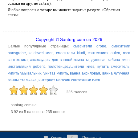
ссылки на другие сайты).
Любые вопросы о товаре вы можете задать в разделе «Обратная
связь».
Copyright © Santorg.com.ua 2026
Самые популярные страницы:
смесители grohe
,
смесители
hansgrohe
,
kaldewei киев
,
смесители kludi
,
сантехника laufen
,
roca
сантехника
,
аксессуары для ванной комнаты
,
душевая кабина киев
,
инсталляция geberit
,
полотенцесушители киев
,
купить смеситель
,
купить умывальник
,
унитаз купить
,
ванна акриловая
,
ванна чугунная
,
ванны стальные
,
интернет магазин сантехники киев
235 голосов
santorg.com.ua
3.92
из
5
на основе
235
оценок.
Корзина
0
Порожньо