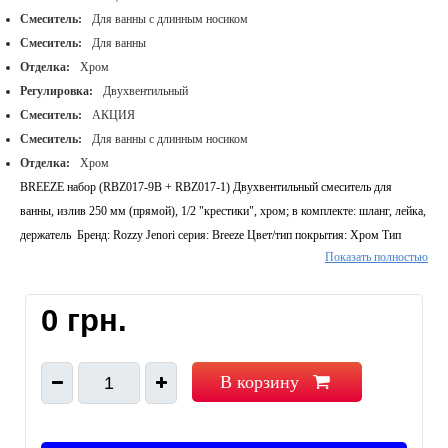
Смеситель:
Для ванны с длинным носиком
Смеситель:
Для ванны
Отделка:
Хром
Регулировка:
Двухвентильный
Смеситель:
АКЦИЯ
Смеситель:
Для ванны с длинным носиком
Отделка:
Хром
BREEZE набор (RBZ017-9B + RBZ017-1) Двухвентильный смеситель для
ванны, излив 250 мм (прямой), 1/2 "крестики", хром; в комплекте: шланг, лейка,
держатель Бренд: Rozzy Jenori серия: Breeze Цвет/тип покрытия: Хром Тип
Показать полностью
управления: Двухвентильный/двухрычажный Монтаж: Вертикальный/настенный
Страна производитель: Китай Дополнительные опции: Поворотный излив
0 грн.
В корзину
1