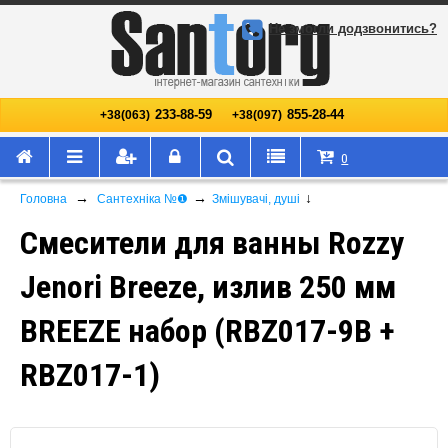
Не змогли додзвонитись?
233-88-59
855-28-44
+38(063)
+38(097)
0
→
→
↓
Головна
Сантехніка №❶
Змішувачі, душі
Смесители для ванны Rozzy
Jenori Breeze, излив 250 мм
BREEZE набор (RBZ017-9B +
RBZ017-1)