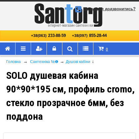
Не змогли додзвонитись?
233-88-59
855-28-44
+38(063)
+38(097)
0
→
→
↓
Головна
Сантехніка №❶
Душові кабіни
SOLO душевая кабина
90*90*195 см, профиль cromo,
стекло прозрачное 6мм, без
поддона