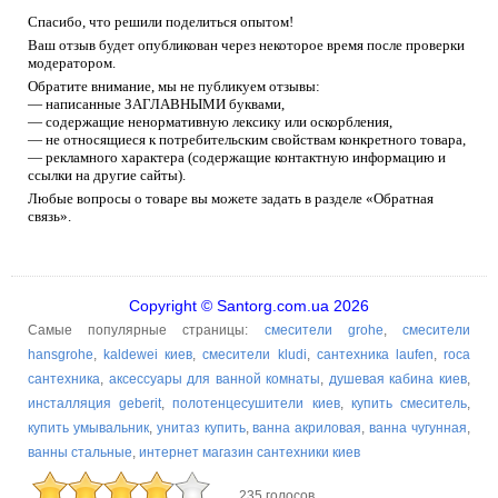
Спасибо, что решили поделиться опытом!
Ваш отзыв будет опубликован через некоторое время после проверки
модератором.
Обратите внимание, мы не публикуем отзывы:
— написанные ЗАГЛАВНЫМИ буквами,
— содержащие ненормативную лексику или оскорбления,
— не относящиеся к потребительским свойствам конкретного товара,
— рекламного характера (содержащие контактную информацию и
ссылки на другие сайты).
Любые вопросы о товаре вы можете задать в разделе «Обратная
связь».
Copyright © Santorg.com.ua 2026
Самые популярные страницы:
смесители grohe
,
смесители
hansgrohe
,
kaldewei киев
,
смесители kludi
,
сантехника laufen
,
roca
сантехника
,
аксессуары для ванной комнаты
,
душевая кабина киев
,
инсталляция geberit
,
полотенцесушители киев
,
купить смеситель
,
купить умывальник
,
унитаз купить
,
ванна акриловая
,
ванна чугунная
,
ванны стальные
,
интернет магазин сантехники киев
235 голосов