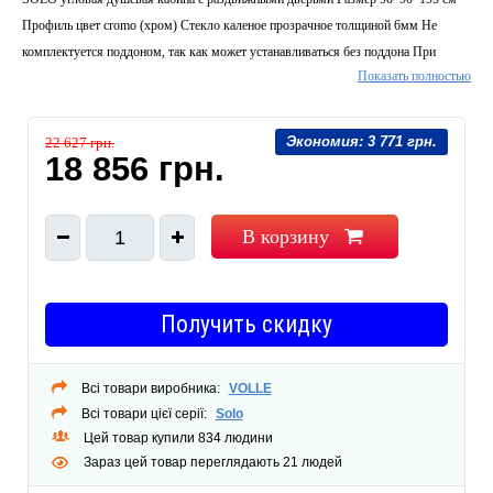
Профиль цвет cromo (хром) Стекло каленое прозрачное толщиной 6мм Не
комплектуется поддоном, так как может устанавливаться без поддона При
Показать полностью
необходимости установки на поддоне, рекомендуем поддон SMC 90*90*3,5см
полукруглый арт 599-9090R
Экономия:
3 771 грн.
22 627 грн.
18 856 грн.
В корзину
1
Получить скидку
Всі товари виробника:
VOLLE
Всі товари цієї серії:
Solo
Цей товар купили 834 людини
Зараз цей товар переглядають 21 людей