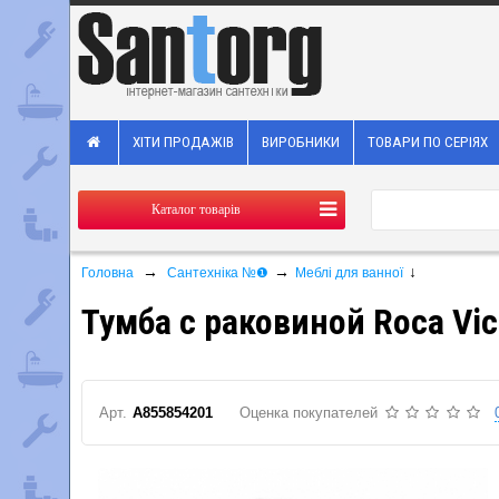
ХІТИ ПРОДАЖІВ
ВИРОБНИКИ
ТОВАРИ ПО СЕРІЯХ
Каталог товарів
→
→
↓
Головна
Сантехніка №❶
Меблі для ванної
Тумба с раковиной Roca Vic
Арт.
A855854201
Оценка покупателей