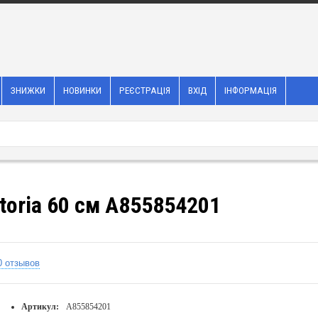
ЗНИЖКИ
НОВИНКИ
РЕЄСТРАЦІЯ
ВХІД
ІНФОРМАЦІЯ
toria 60 см A855854201
0 отзывов
Артикул:
A855854201