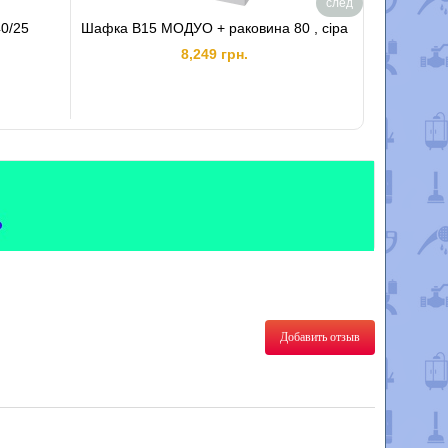
след
40/25
Шафка B15 МОДУО + раковина 80 , сіра
Стільниц
8,249 грн.
Добавить отзыв