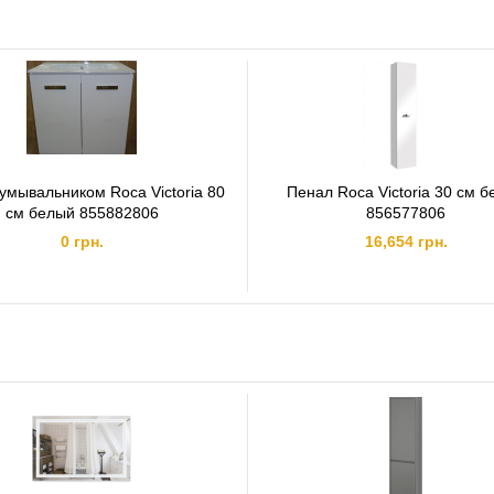
Тумба для раковины Roca
Victoria
:
Материал: МДФ
2 выдвижных ящика с доводчиками
Размеры (ВхШхГ): 565 x 585 x 460 мм
Цвет: венге
умывальником Roca Victoria 80
Пенал Roca Victoria 30 см 
см белый 855882806
856577806
0 грн.
16,654 грн.