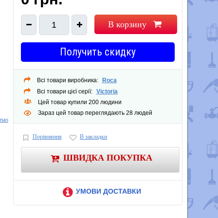
В корзину
1
Получить скидку
Всі товари виробника:
Roca
Всі товари цієї серії:
Victoria
Цей товар купили 200 людини
Зараз цей товар переглядають 28 людей
тью
Порівняння
В закладки
ШВИДКА ПОКУПКА
УМОВИ ДОСТАВКИ