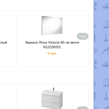
след
белый
Зеркало Roca Victoria 60 см венге
Зеркало
812228201
0 грн.