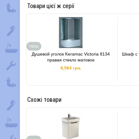
Товари цієї ж серії
пред
Душевой уголок Keramac Victoria 8134
Шкаф с 
правая стекло матовое
8,564 грн.
Схожі товари