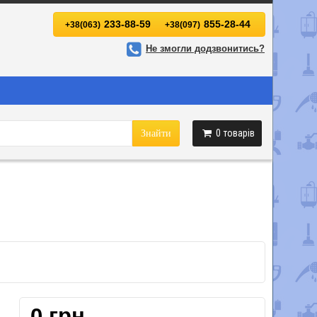
233-88-59
855-28-44
+38(063)
+38(097)
Не змогли додзвонитись?
0
товарів
Знайти
0 грн.