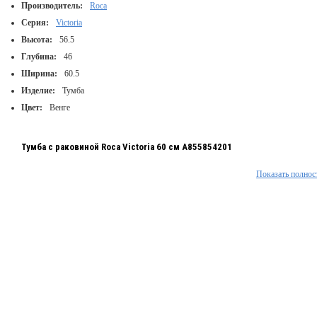
Производитель:
Roca
Серия:
Victoria
Высота:
56.5
Глубина:
46
Ширина:
60.5
Изделие:
Тумба
Цвет:
Венге
Тумба с раковиной Roca Victoria 60 см A855854201
Показать полнос
Раковина Roca Victoria 60 см:
Материал: керамика
Тип монтажа: на тумбу
Форма: прямоугольная
С 1 отверстием под смеситель
С отверстием перелива
Размеры (ШхГ): 605 x 460 мм
Цвет: белый