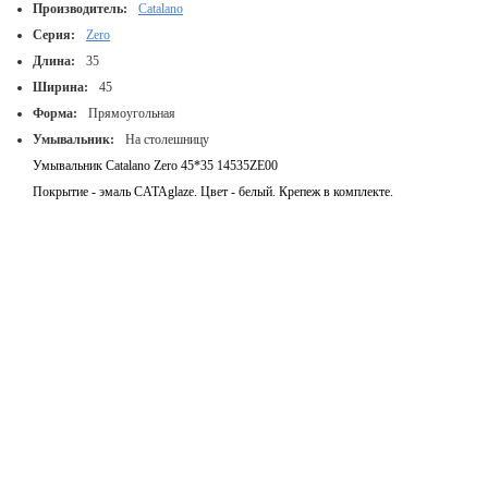
Производитель:
Catalano
Серия:
Zero
Длина:
35
Ширина:
45
Форма:
Прямоугольная
Умывальник:
На столешницу
Умывальник Catalano Zero 45*35 14535ZE00
Покрытие - эмаль CATAglaze. Цвет - белый. Крепеж в комплекте.