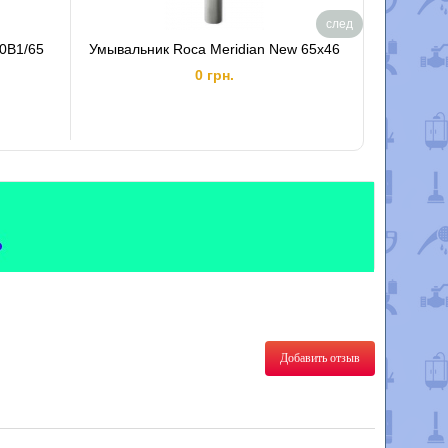
след
00B1/65
Умывальник Roca Meridian New 65x46
Умываль
0 грн.
Добавить отзыв