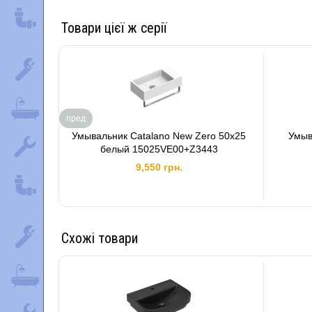
Товари цієї ж серії
пред
Умывальник Catalano New Zero 50x25
Умыв
белый 15025VE00+Z3443
9,550 грн.
Схожі товари