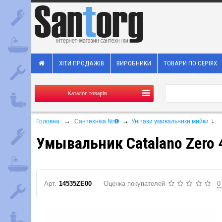
ХІТИ ПРОДАЖІВ
ВИРОБНИКИ
ТОВАРИ ПО СЕРІЯХ
Каталог товарів
→
→
↓
Головна
Сантехніка №❶
Унітази умивальники мийки
Умывальник Catalano Zero 
Арт.
14535ZE00
Оценка покупателей
0