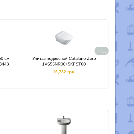
след
50 см
Унитаз подвесной Catalano Zero
Умываль
Z3443
1VS55NR00+5KFST00
16,732 грн.