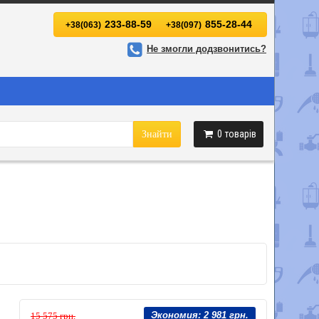
233-88-59
855-28-44
+38(063)
+38(097)
Не змогли додзвонитись?
0
товарів
Знайти
Экономия:
2 981 грн.
15 575 грн.