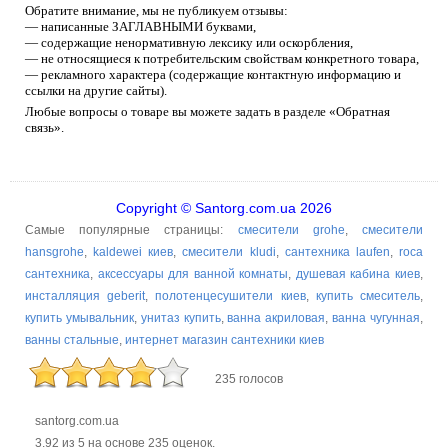
Обратите внимание, мы не публикуем отзывы:
— написанные ЗАГЛАВНЫМИ буквами,
— содержащие ненормативную лексику или оскорбления,
— не относящиеся к потребительским свойствам конкретного товара,
— рекламного характера (содержащие контактную информацию и
ссылки на другие сайты).
Любые вопросы о товаре вы можете задать в разделе «Обратная
связь».
Copyright © Santorg.com.ua 2026
Самые популярные страницы:
смесители grohe
,
смесители
hansgrohe
,
kaldewei киев
,
смесители kludi
,
сантехника laufen
,
roca
сантехника
,
аксессуары для ванной комнаты
,
душевая кабина киев
,
инсталляция geberit
,
полотенцесушители киев
,
купить смеситель
,
купить умывальник
,
унитаз купить
,
ванна акриловая
,
ванна чугунная
,
ванны стальные
,
интернет магазин сантехники киев
235 голосов
santorg.com.ua
3.92
из
5
на основе
235
оценок.