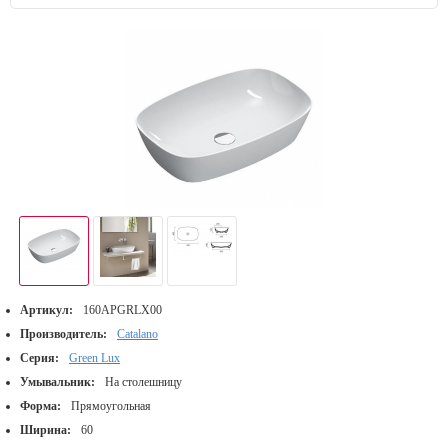
Артикул:
160APGRLX00
Производитель:
Catalano
Серия:
Green Lux
Умывальник:
На столешницу
Форма:
Прямоугольная
Ширина:
60