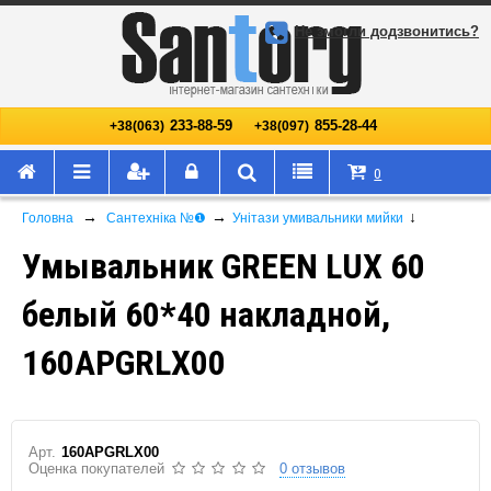
Не змогли додзвонитись?
233-88-59
855-28-44
+38(063)
+38(097)
0
→
→
↓
Головна
Сантехніка №❶
Унітази умивальники мийки
Умывальник GREEN LUX 60
белый 60*40 накладной,
160APGRLX00
Арт.
160APGRLX00
Оценка покупателей
0 отзывов