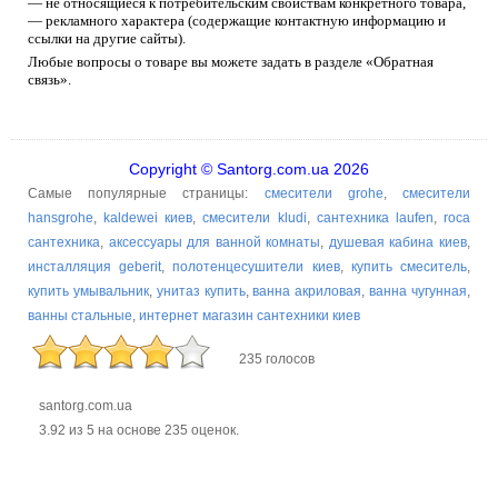
— не относящиеся к потребительским свойствам конкретного товара,
— рекламного характера (содержащие контактную информацию и
ссылки на другие сайты).
Любые вопросы о товаре вы можете задать в разделе «Обратная
связь».
Copyright © Santorg.com.ua 2026
Самые популярные страницы:
смесители grohe
,
смесители
hansgrohe
,
kaldewei киев
,
смесители kludi
,
сантехника laufen
,
roca
сантехника
,
аксессуары для ванной комнаты
,
душевая кабина киев
,
инсталляция geberit
,
полотенцесушители киев
,
купить смеситель
,
купить умывальник
,
унитаз купить
,
ванна акриловая
,
ванна чугунная
,
ванны стальные
,
интернет магазин сантехники киев
235 голосов
santorg.com.ua
3.92
из
5
на основе
235
оценок.