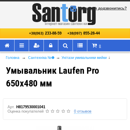
Не змогли додзвонитись?
233-88-59
855-28-44
+38(063)
+38(097)
0
→
→
↓
Головна
Сантехніка №❶
Унітази умивальники мийки
Умывальник Laufen Pro
650х480 мм
Арт.
H8179530001041
Оценка покупателей
0 отзывов