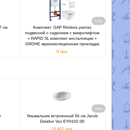
след
7 см
Комплект: GAP Rimless унитаз
Бачо
подвесной с сидением с микролифтом
+ RAPID SL комплект инсталляции +
GROHE звукоизоляционная прокладка
0 грн.
след
o
Умывальник встроенный 56 см Jacob
Умывальн
Delafon Vox EYH102-00
12,937 грн.