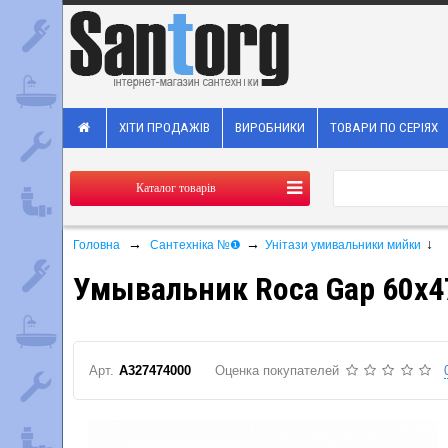
ХІТИ ПРОДАЖІВ
ВИРОБНИКИ
ТОВАРИ ПО СЕРІЯХ
Каталог товарів
→
→
↓
Головна
Сантехніка №❶
Унітази умивальники мийки
Умывальник Roca Gap 60x4
Арт.
A327474000
Оценка покупателей