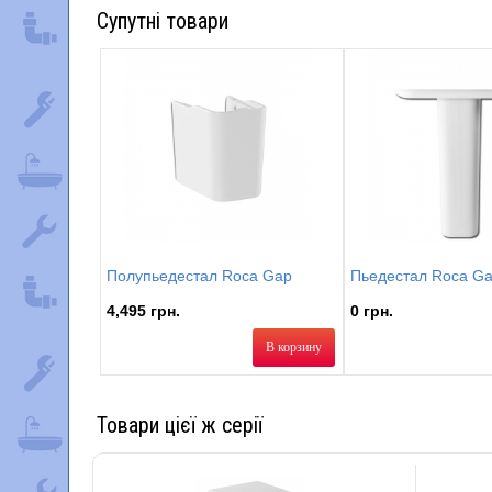
Супутні товари
Полупьедестал Roca Gap
Пьедестал Roca G
4,495 грн.
0 грн.
В корзину
Товари цієї ж серії