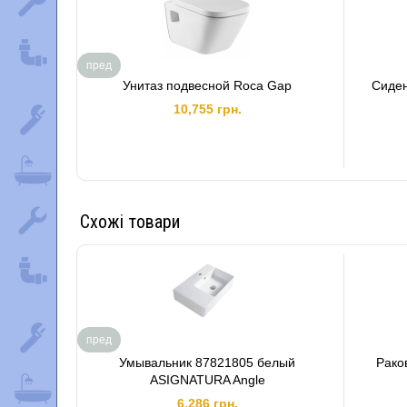
пред
Унитаз подвесной Roca Gap
Сиден
10,755 грн.
Схожі товари
пред
Умывальник 87821805 белый
Рако
ASIGNATURA Angle
6,286 грн.