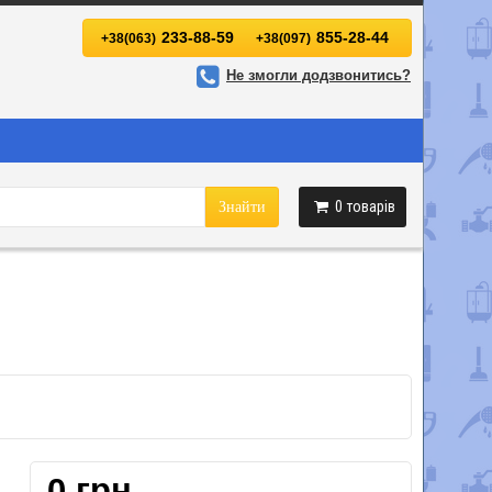
233-88-59
855-28-44
+38(063)
+38(097)
Не змогли додзвонитись?
0
товарів
Знайти
0 грн.