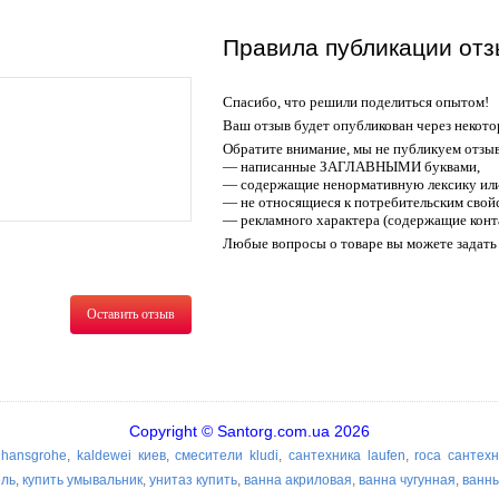
Правила публикации отз
Спасибо, что решили поделиться опытом!
Ваш отзыв будет опубликован через некото
Обратите внимание, мы не публикуем отзы
— написанные ЗАГЛАВНЫМИ буквами,
— содержащие ненормативную лексику или
— не относящиеся к потребительским свойс
— рекламного характера (содержащие конт
Любые вопросы о товаре вы можете задать 
Оставить отзыв
Copyright © Santorg.com.ua 2026
 hansgrohe
,
kaldewei киев
,
смесители kludi
,
сантехника laufen
,
roca сантех
ель
,
купить умывальник
,
унитаз купить
,
ванна акриловая
,
ванна чугунная
,
ванн