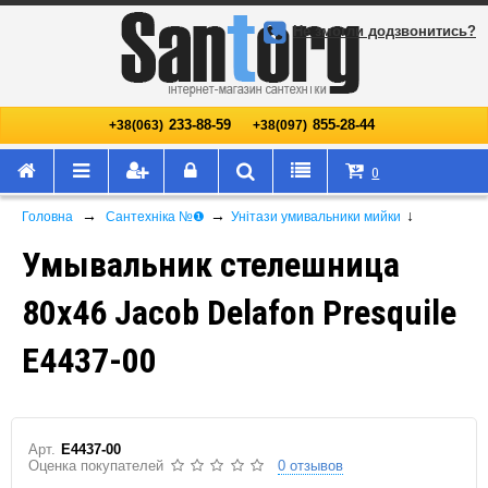
Не змогли додзвонитись?
233-88-59
855-28-44
+38(063)
+38(097)
0
→
→
↓
Головна
Сантехніка №❶
Унітази умивальники мийки
Умывальник стелешница
80х46 Jacob Delafon Presquile
E4437-00
Арт.
E4437-00
Оценка покупателей
0 отзывов