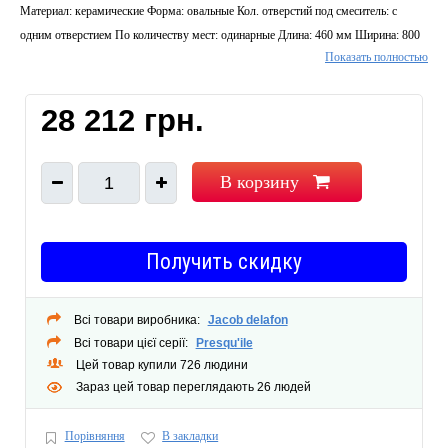
Материал: керамические Форма: овальные Кол. отверстий под смеситель: с
одним отверстием По количеству мест: одинарные Длина: 460 мм Ширина: 800
Показать полностью
мм Цвет: белый Перелив: есть Крышка перелива: есть Стилистика дизайна: hi-
tech
28 212 грн.
В корзину
1
Получить скидку
Всі товари виробника:
Jacob delafon
Всі товари цієї серії:
Presqu'ile
Цей товар купили 726 людини
Зараз цей товар переглядають 26 людей
Порівняння
В закладки