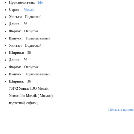
Производитель:
Ido
Серия:
Mosaik
Унитаз:
Подвесной
Длина:
56
Форма:
Округлая
Выпуск:
Горизонтальный
Унитаз:
Подвесной
Ширина:
36
Длина:
56
Форма:
Округлая
Выпуск:
Горизонтальный
Ширина:
36
76172 Унитаз IDO Mosaik
Унитаз Ido Mosaik ( Мозаик) ,
подвесной, сифлон,
Показать полнос
жесткая крышка с механизмом плавного опускания soft close.
Внутренняя поверхность чаши унитаза обработана водо- и грязеотталкивающим
покрытием Siflon.