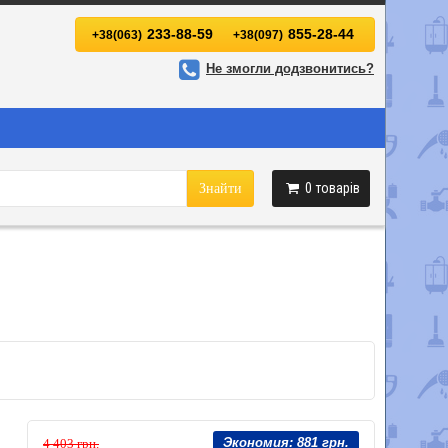
233-88-59
855-28-44
+38(063)
+38(097)
Не змогли додзвонитись?
0
товарів
Знайти
Экономия:
881 грн.
4 403 грн.