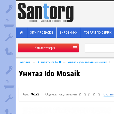
ХІТИ ПРОДАЖІВ
ВИРОБНИКИ
ТОВАРИ ПО СЕРІЯХ
Каталог товарів
→
→
↓
Головна
Сантехніка №❶
Унітази умивальники мийки
Унитаз Ido Mosaik
Арт.
76172
Оценка покупателей
0 отзы