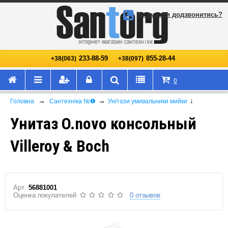
Не змогли додзвонитись?
233-88-59
855-28-44
+38(063)
+38(097)
0
→
→
↓
Головна
Сантехніка №❶
Унітази умивальники мийки
Унитаз O.novo консольный
Villeroy & Boch
Арт.
56881001
Оценка покупателей
0 отзывов