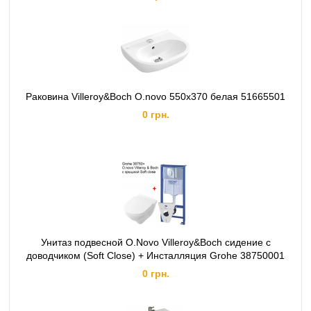
Раковина Villeroy&Boch O.novo 550x370 белая 51665501
0 грн.
Унитаз подвесной O.Novo Villeroy&Boch сидение с
доводчиком (Soft Close) + Инсталляция Grohe 38750001
0 грн.