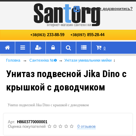
Не змогли додзвонитись?
233-88-59
855-28-44
+38(063)
+38(097)
0
→
→
↓
Головна
Сантехніка №❶
Унітази умивальники мийки
Унитаз подвесной Jika Dino с
крышкой с доводчиком
Унитаз подвесной Jika Dino с крышкой с доводчиком
Арт.
H8603770000001
Оценка покупателей
0 отзывов