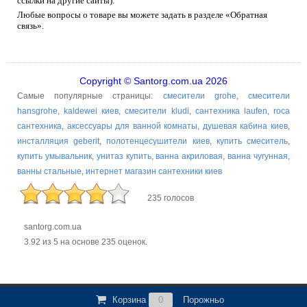
ссылки на другие сайты).
Любые вопросы о товаре вы можете задать в разделе «Обратная
связь».
Copyright © Santorg.com.ua 2026
Самые популярные страницы:
смесители grohe
,
смесители
hansgrohe
,
kaldewei киев
,
смесители kludi
,
сантехника laufen
,
roca
сантехника
,
аксессуары для ванной комнаты
,
душевая кабина киев
,
инсталляция geberit
,
полотенцесушители киев
,
купить смеситель
,
купить умывальник
,
унитаз купить
,
ванна акриловая
,
ванна чугунная
,
ванны стальные
,
интернет магазин сантехники киев
235 голосов
santorg.com.ua
3.92
из
5
на основе
235
оценок.
Корзина
0
Порожньо