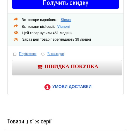
Получить скидку
угловой запорный вентиль R 1/2 с кольцом-адаптером, совместимый с
MeplaFix
крепление для стока
Всі товари виробника:
Simas
комплект манжет ø 90 мм
Всі товари цієї серії:
Vignoni
Цей товар купили 451 людини
фановый отвод для унитаза, ПНД, ø 90/90 мм
Зараз цей товар переглядають 39 людей
адаптер, ø 90/110 мм
две защитные заглушки
Порівняння
В закладки
2 анкера для крепления к стене
ШВИДКА ПОКУПКА
УМОВИ ДОСТАВКИ
Товари цієї ж серії