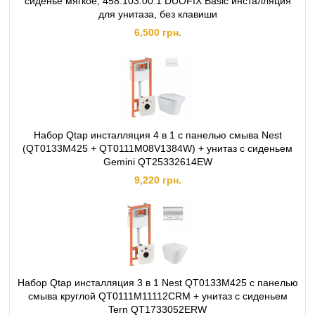
сиденье мягкое, 458.103.00.1 DUOFIX Basic инсталляция
для унитаза, без клавиши
6,500 грн.
Набор Qtap инсталляция 4 в 1 с панелью смыва Nest
(QT0133M425 + QT0111M08V1384W) + унитаз с сиденьем
Gemini QT25332614EW
9,220 грн.
Набор Qtap инсталляция 3 в 1 Nest QT0133M425 с панелью
смыва круглой QT0111M11112CRM + унитаз с сиденьем
Tern QT1733052ERW