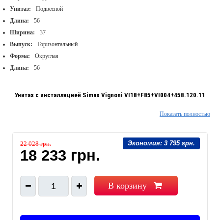
Унитаз:
Подвесной
Длина:
56
Ширина:
37
Выпуск:
Горизонтальный
Форма:
Округлая
Длина:
56
Унитаз с инсталляцией Simas Vignoni VI18+F85+VI004+458.120.11
Показать полностью
Унитаз с инсталляцией
В комплект входит:
Экономия:
3 795 грн.
22 028 грн.
VI18+F85
- подвесной унитаз Vignoni с креплением
18 233 грн.
VI004
- дюропластовая крышка с сиденьем Soft Close
458.120.11.1 - инсталляция скрытого монтажа Geberit
Дополнительно в комплекте:
В корзину
1
стойки
2 резьбовые шпильки М12 для крепления санфаянса
монтажная коробка для окна обслуживания из полистирола