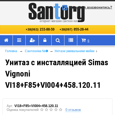
Не змогли додзвонитись?
233-88-59
855-28-44
+38(063)
+38(097)
0
→
→
↓
Головна
Сантехніка №❶
Унітази умивальники мийки
Унитаз с инсталляцией Simas
Vignoni
VI18+F85+VI004+458.120.11
Арт.
VI18+F85+VI004+458.120.11
Оценка покупателей
0 отзывов