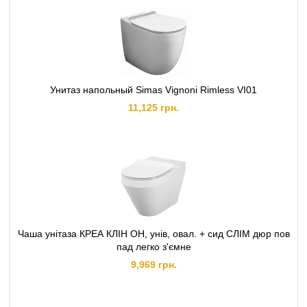
Унитаз напольный Simas Vignoni Rimless VI01
11,125 грн.
Чаша унітаза КРЕА КЛІН ОН, унів, овал. + сид СЛІМ дюр пов
пад легко з'ємне
9,969 грн.