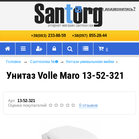
Не змогли додзвонитись?
233-88-59
855-28-44
+38(063)
+38(097)
0
→
→
↓
Головна
Сантехніка №❶
Унітази умивальники мийки
Унитаз Volle Maro 13-52-321
Арт.
13-52-321
Оценка покупателей
0 отзывов