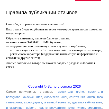
Правила публикации отзывов
Спасибо, что решили поделиться опытом!
Ваш отзыв будет опубликован через некоторое время после проверки
модератором.
Обратите внимание, мы не публикуем отзывы:
— написанные ЗАГЛАВНЫМИ буквами,
— содержащие ненормативную лексику или оскорбления,
— не относящиеся к потребительским свойствам конкретного товара,
— рекламного характера (содержащие контактную информацию и
ссылки на другие сайты).
Любые вопросы о товаре вы можете задать в разделе «Обратная
связь».
Copyright © Santorg.com.ua 2026
Самые популярные страницы:
смесители grohe
,
смесители
hansgrohe
,
kaldewei киев
,
смесители kludi
,
сантехника laufen
,
roca
сантехника
,
аксессуары для ванной комнаты
,
душевая кабина киев
,
инсталляция geberit
,
полотенцесушители киев
,
купить смеситель
,