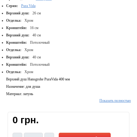
Серия:
Pura Vida
Верхний душ:
26 см
Отделка:
Хром
Кронштейн:
16 см
Верхний душ:
40 см
Кронштейн:
Потолочный
Отделка:
Хром
Верхний душ:
40 см
Кронштейн:
Потолочный
Отделка:
Хром
Верхний душ Hansgrohe PuraVida 400 мм
Назначение: для душа
Материал: латунь
Показать полностью
Цвет: хром/белый
Размер душевого диска: 390×260 мм
Режимы струи: RainAir
0 грн.
Система QuickClean
Способ монтажа: горизонтальный на потолок G ½