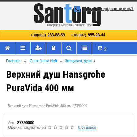
Не змогли додзвонитись?
233-88-59
855-28-44
+38(063)
+38(097)
0
→
→
↓
Головна
Сантехніка №❶
Змішувачі, душі
Верхний душ Hansgrohe
PuraVida 400 мм
Верхний душ Hansgrohe PuraVida 400 мм 27390000
Арт.
27390000
Оценка покупателей
0 отзывов