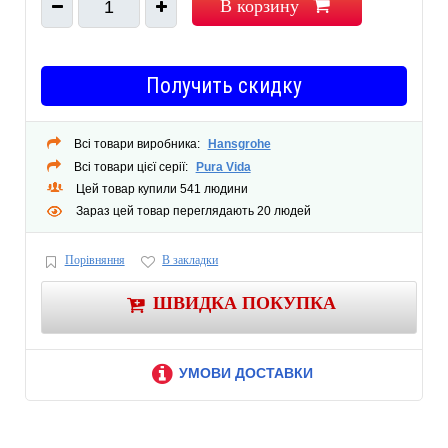
Потолочный кронштейн 100 мм
В корзину
1
Производитель: Германия
Получить скидку
Всі товари виробника:
Hansgrohe
Всі товари цієї серії:
Pura Vida
Цей товар купили 541 людини
Зараз цей товар переглядають 20 людей
Порівняння
В закладки
ШВИДКА ПОКУПКА
УМОВИ ДОСТАВКИ