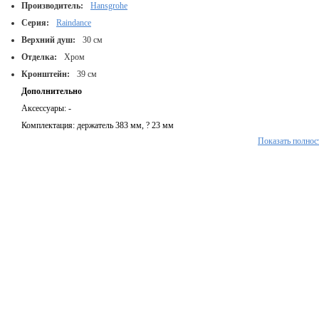
Производитель:
Hansgrohe
Серия:
Raindance
Верхний душ:
30 см
Отделка:
Хром
Кронштейн:
39 см
Дополнительно
Аксессуары: -
Комплектация: держатель 383 мм, ? 23 мм
Показать полнос
Наличие смесителя (термостата)/тип: -
Разное: -
Тип: Верхний душ
Товар на сайте производителя: www.hansGrohe.ru/ru_ru/67273.htm,
Лейка
Диаметр подключения: G 1/2
Диаметр, мм: 300
Дополнительно: с технологией AIR, система очистки Rubit, с защитой от люфта и
шарниром, настенный крепеж
Материал изготовления: н.д.
Минимальный напор воды, (МПа / л/мин): подходит для проточного