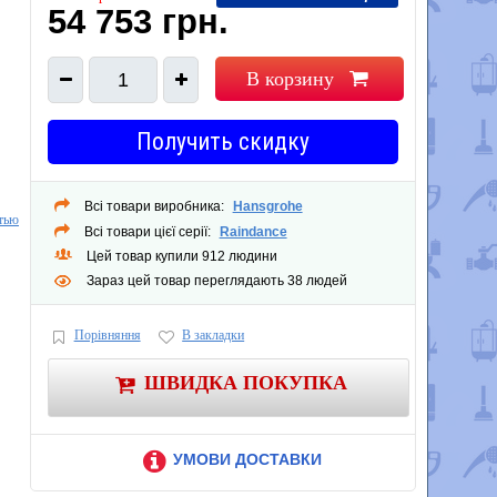
54 753 грн.
В корзину
1
Получить скидку
Всі товари виробника:
Hansgrohe
тью
Всі товари цієї серії:
Raindance
Цей товар купили 912 людини
Зараз цей товар переглядають 38 людей
Порівняння
В закладки
ШВИДКА ПОКУПКА
УМОВИ ДОСТАВКИ