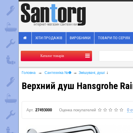
ХІТИ ПРОДАЖІВ
ВИРОБНИКИ
ТОВАРИ ПО СЕРІЯХ
Каталог товарів
→
→
↓
Головна
Сантехніка №❶
Змішувачі, душі
Верхний душ Hansgrohe Rai
Арт.
27493000
Оценка покупателей
0 о