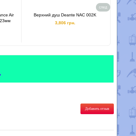
след
nce Air
Верхний душ Deante NAC 002K
Душе
223мм
A
3,806 грн.
Добавить отзыв