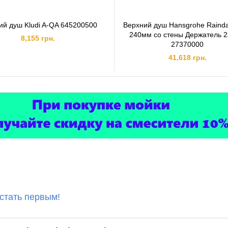
ий душ Kludi A-QA 645200500
Верхний душ Hansgrohe Rainda
240мм со стены Держатель 
8,155 грн.
27370000
41,618 грн.
 стать первым!