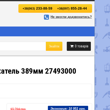
233-88-59
855-28-44
+38(063)
+38(097)
Не змогли додзвонитись?
0
товарів
Знайти
жатель 389мм 27493000
Экономия:
10 951 грн.
65 704 грн.