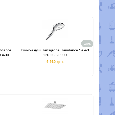
след
ndance
Ручной душ Hansgrohe Raindance Select
Душевой 
803400
120 26520000
Select S12
5,910 грн.