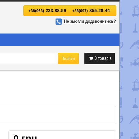
233-88-59
855-28-44
+38(063)
+38(097)
Не змогли додзвонитись?
0
товарів
Знайти
0 грн.