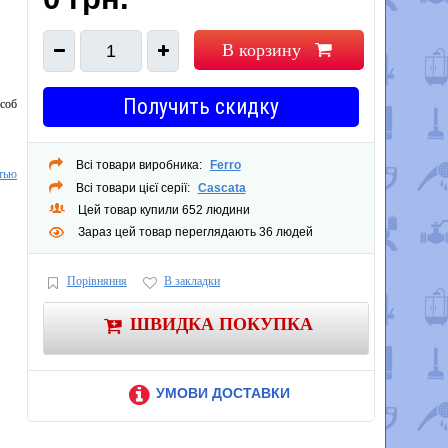
В корзину
1
Получить скидку
особ
Всі товари виробника:
Ferro
тью
Всі товари цієї серії:
Cascata
Цей товар купили 652 людини
Зараз цей товар переглядають 36 людей
Порівняння
В закладки
ШВИДКА ПОКУПКА
УМОВИ ДОСТАВКИ