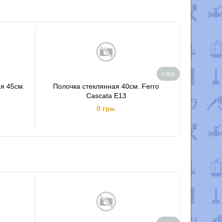
след
я 45см.
Полочка стеклянная 40см. Ferro
Крю
Cascata E13
0 грн.