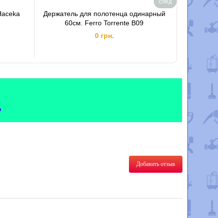
след
Haceka
Держатель для полотенца одинарный
Диспенс
60см. Ferro Torrente B09
0 грн.
Добавить отзыв