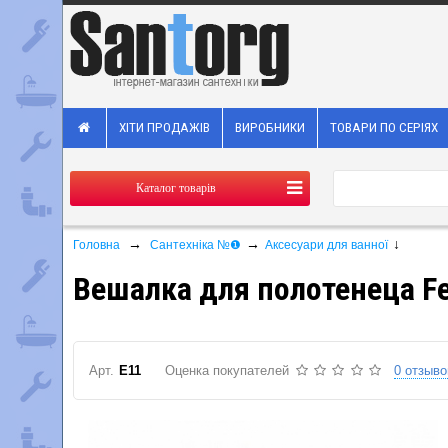
ХІТИ ПРОДАЖІВ
ВИРОБНИКИ
ТОВАРИ ПО СЕРІЯХ
Каталог товарів
→
→
↓
Головна
Сантехніка №❶
Аксесуари для ванної
Вешалка для полотенеца Fe
Арт.
E11
Оценка покупателей
0 отзыво