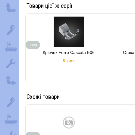
Товари цієї ж серії
пред
Крючок Ferro Cascata E06
Стака
0 грн.
Схожі товари