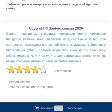
Любые вопросы о товаре вы можете задать в разделе «Обратная
связь».
Copyright © Santorg.com.ua 2026
Самые популярные страницы:
смесители grohe
,
смесители
hansgrohe
,
kaldewei киев
,
смесители kludi
,
сантехника laufen
,
roca
сантехника
,
аксессуары для ванной комнаты
,
душевая кабина киев
,
инсталляция geberit
,
полотенцесушители киев
,
купить смеситель
,
купить умывальник
,
унитаз купить
,
ванна акриловая
,
ванна чугунная
,
ванны стальные
,
интернет магазин сантехники киев
235 голосов
santorg.com.ua
3.92
из
5
на основе
235
оценок.
Корзина
0
Порожньо