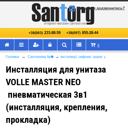
Не змогли додзвонитись?
233-88-59
855-28-44
+38(063)
+38(097)
0
→
→
↓
Головна
Сантехніка №❶
Інсталяції, сифони, трапи
Инсталляция для унитаза
VOLLE MASTER NEO
пневматическая 3в1
(инсталляция, крепления,
прокладка)