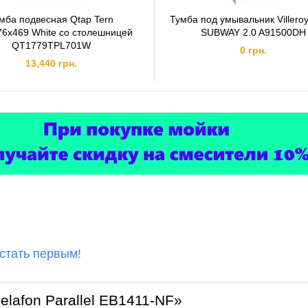
мба подвесная Qtap Tern
Тумба под умывальник Villero
76х469 White со столешницей
SUBWAY 2.0 A91500DH
QT1779TPL701W
0 грн.
13,440 грн.
 стать первым!
elafon Parallel EB1411-NF»