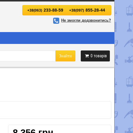
233-88-59
855-28-44
+38(063)
+38(097)
Не змогли додзвонитись?
0
товарів
Знайти
8 356 грн.