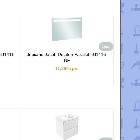
след
 EB1411-
Зеркало Jacob Delafon Parallel EB1416-
Тумба п
NF
ящика Jaco
11,290 грн.