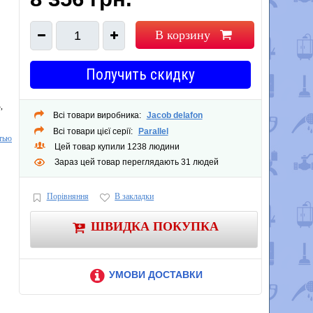
В корзину
1
Получить скидку
,
Всі товари виробника:
Jacob delafon
Всі товари цієї серії:
Parallel
тью
Цей товар купили 1238 людини
Зараз цей товар переглядають 31 людей
Порівняння
В закладки
ШВИДКА ПОКУПКА
УМОВИ ДОСТАВКИ