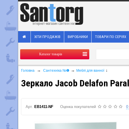
ХІТИ ПРОДАЖІВ
ВИРОБНИКИ
ТОВАРИ ПО СЕРІЯХ
Каталог товарів
→
→
↓
Головна
Сантехніка №❶
Меблі для ванної
Зеркало Jacob Delafon Para
Арт.
EB1411-NF
Оценка покупателей
0