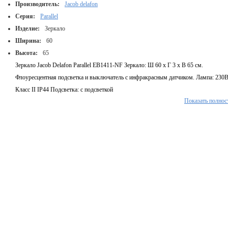
Производитель:
Jacob delafon
Серия:
Parallel
Изделие:
Зеркало
Ширина:
60
Высота:
65
Зеркало Jacob Delafon Parallel EB1411-NF Зеркало: Ш 60 х Г 3 х В 65 см.
Флоуресцентная подсветка и выключатель с инфракрасным датчиком. Лампа: 230В
Класс II IP44 Подсветка: с подсветкой
Показать полнос