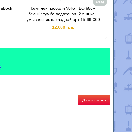
след
y&Boch
Комплект мебели Volle TEO 65см
Зер
белый: тумба подвесная, 2 ящика +
умывальник накладной арт 15-88-060
12,000 грн.
Добавить отзыв