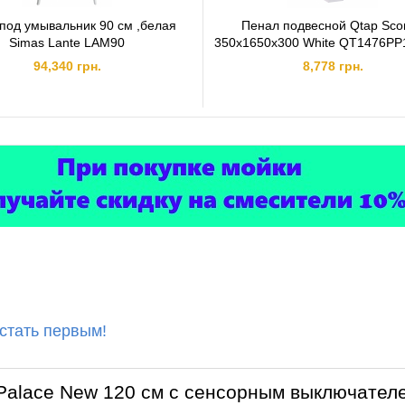
под умывальник 90 см ,белая
Пенал подвесной Qtap Sco
Simas Lante LAM90
350х1650х300 White QT1476P
94,340 грн.
8,778 грн.
 стать первым!
 Palace New 120 см с сенсорным выключате