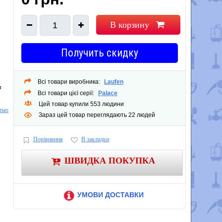
В корзину
1
Получить скидку
Всі товари виробника:
Laufen
м
Всі товари цієї серії:
Palace
Цей товар купили 553 людини
тью
Зараз цей товар переглядають 22 людей
Порівняння
В закладки
ШВИДКА ПОКУПКА
УМОВИ ДОСТАВКИ