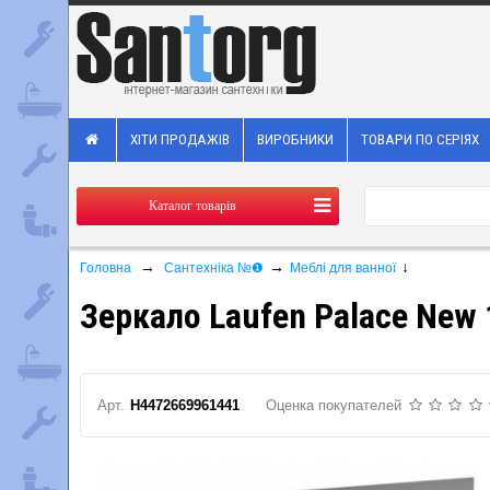
ХІТИ ПРОДАЖІВ
ВИРОБНИКИ
ТОВАРИ ПО СЕРІЯХ
Каталог товарів
→
→
↓
Головна
Сантехніка №❶
Меблі для ванної
Зеркало Laufen Palace Ne
Арт.
H4472669961441
Оценка покупателей