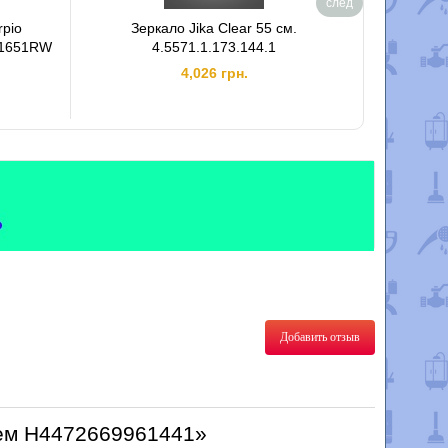
след
rpio
Зеркало Jika Clear 55 см.
Пенал 
P1651RW
4.5571.1.173.144.1
4,026 грн.
Добавить отзыв
лем H4472669961441»