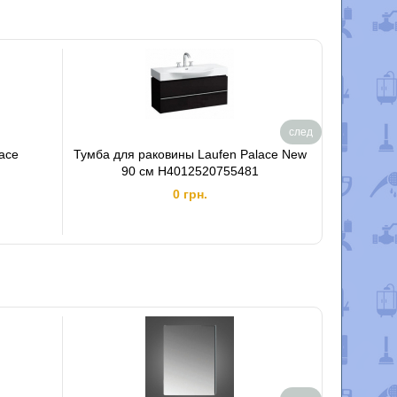
след
ace
Тумба для раковины Laufen Palace New
Тумба для
90 см H4012520755481
15
0 грн.