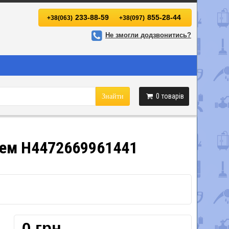
233-88-59
855-28-44
+38(063)
+38(097)
Не змогли додзвонитись?
0
товарів
Знайти
лем H4472669961441
0 грн.