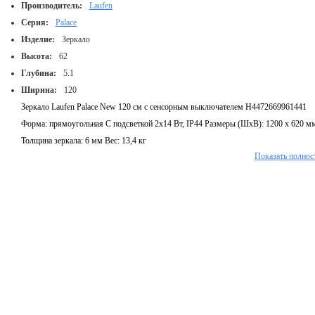
Производитель:
Laufen
Серия:
Palace
Изделие:
Зеркало
Высота:
62
Глубина:
5.1
Ширина:
120
Зеркало Laufen Palace New 120 см с сенсорным выключателем H4472669961441
Форма: прямоугольная С подсветкой 2х14 Вт, IP44 Размеры (ШхВ): 1200 x 620 м
Толщина зеркала: 6 мм Вес: 13,4 кг
Показать полнос