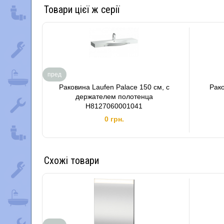
Товари цієї ж серії
пред
Раковина Laufen Palace 150 см, с
Рако
держателем полотенца
H8127060001041
0 грн.
Схожі товари