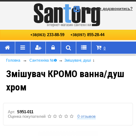
Не змогли додзвонитись?
233-88-59
855-28-44
+38(063)
+38(097)
0
→
→
↓
Головна
Сантехніка №❶
Змішувачі, душі
Змішувач КРОМО ванна/душ
хром
Арт.
S951-011
Оценка покупателей
0 отзывов