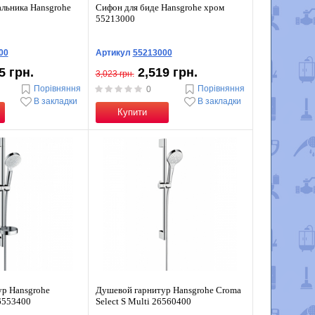
льника Hansgrohe
Сифон для биде Hansgrohe хром
55213000
00
Артикул
55213000
5 грн.
2,519 грн.
3,023 грн.
Порівняння
Порівняння
0
В закладки
В закладки
Купити
р Hansgrohe
Душевой гарнитур Hansgrohe Croma
26553400
Select S Multi 26560400