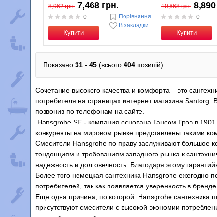
7,468 грн.
8,890
8,962 грн.
10,668 грн.
Порівняння
0
0
В закладки
Купити
Купити
Показано
31
-
45
(всього
404
позицій)
Сочетание высокого качества и комфорта – это сантехни
потребителя на страницах интернет магазина Santorg. 
позвонив по телефонам на сайте.
Hansgrohe SE - компания основана Гансом Гроэ в 1901 
конкуренты на мировом рынке представлены такими комп
Смесители Hansgrohe по праву заслуживают большое ко
тенденциям и требованиям западного рынка к сантехни
надежность и долговечность. Благодаря этому гарантийн
Более того немецкая сантехника Hansgrohe ежегодно по
потребителей, так как появляется уверенность в бренде
Еще одна причина, по которой Hansgrohe сантехника п
присутствуют смесители с высокой экономии потреблени