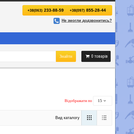
233-88-59
855-28-44
+38(063)
+38(097)
Не змогли додзвонитись?
0
товарів
Знайти
Відображати по
15
Вид каталогу