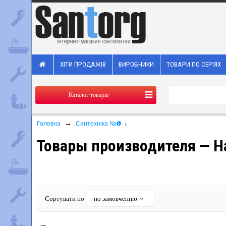
ХІТИ ПРОДАЖІВ
ВИРОБНИКИ
ТОВАРИ ПО СЕРІЯХ
Каталог товарів
→
↓
Головна
Сантехніка №❶
Товары производителя — H
Сортувати по
по замовченню