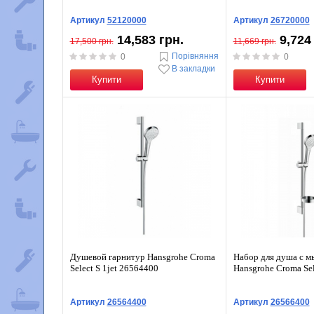
Артикул
52120000
Артикул
26720000
14,583 грн.
9,724
17,500 грн.
11,669 грн.
Порівняння
0
0
В закладки
Купити
Купити
Душевой гарнитур Hansgrohe Croma
Набор для душа с м
Select S 1jet 26564400
Hansgrohe Croma Se
Артикул
26564400
Артикул
26566400