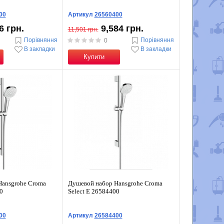
00
Артикул
26560400
6 грн.
9,584 грн.
11,501 грн.
Порівняння
Порівняння
0
В закладки
В закладки
Купити
Hansgrohe Croma
Душевой набор Hansgrohe Croma
0
Select E 26584400
00
Артикул
26584400