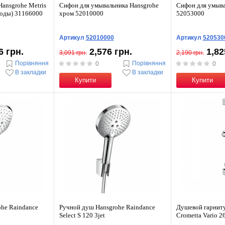
Hansgrohe Metris
Сифон для умывальника Hansgrohe
Сифон для умыва
воды) 31166000
хром 52010000
52053000
Артикул
52010000
Артикул
520530
6 грн.
2,576 грн.
1,82
3,091 грн.
2,190 грн.
Порівняння
Порівняння
0
0
В закладки
В закладки
Купити
Купити
he Raindance
Ручной душ Hansgrohe Raindance
Душевой гарниту
Select S 120 3jet
Crometta Vario 