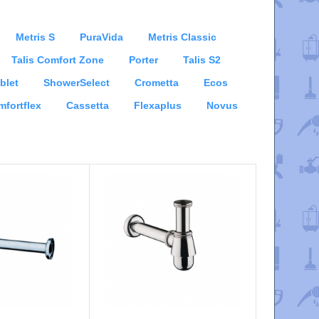
Metris S
PuraVida
Metris Classic
Talis Comfort Zone
Porter
Talis S2
blet
ShowerSelect
Crometta
Ecos
fortflex
Cassetta
Flexaplus
Novus