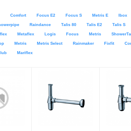
Comfort
Focus E2
Focus S
Metris E
Ibox
howerpipe
Raindance
Talis 80
Talis E2
Talis S
iflex
Metaflex
Logis
Focus
Metris
ShowerTa
op
Metris
Metris Select
Rainmaker
Fixfit
Com
lub
Mariflex