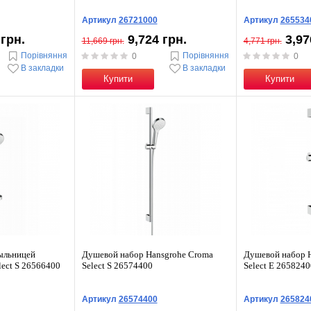
Артикул
26721000
Артикул
265534
 грн.
9,724 грн.
3,97
11,669 грн.
4,771 грн.
Порівняння
Порівняння
0
0
В закладки
В закладки
Купити
Купити
ыльницей
Душевой набор Hansgrohe Croma
Душевой набор 
lect S 26566400
Select S 26574400
Select E 2658240
Артикул
26574400
Артикул
265824