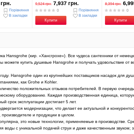
 грн.
7,937 грн.
6,99
9,524 грн.
8,394 грн.
Порівняння
Порівняння
0
0
В закладки
В закладки
Купити
Купити
ка Hansgrohe (кир. «Хансгрохе»). Все чудеса сантехники от немец
Вы можете купить душевые Hansgrohe и получать удовольствие от 
году. Hansgrohe один из крупнейших поставщиков насадок для душ
аниями, как Grohe и Kohler.
личество положительных отзывов потребителей. В первую очередь
ческому оборудованию. Каждая производственная единица, которую
ый срок эксплуатации достигает 5 лет.
двергается модернизации, что делает ее актуальной и конкурентос
, производителе и продукции в целом.
опулярна, это новые технологии, применяемые в производстве. Ср
я воды с уникальной подачей струи и даже качественным звуком; 