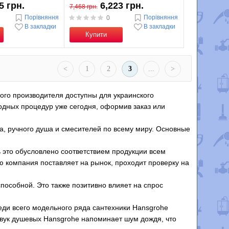
5 грн.
6,223 грн.
7,468 грн.
Порівняння
Порівняння
0
В закладки
В закладки
Купити
<
1
2
3
...
>
кого производителя доступны для украинского
водных процедур уже сегодня, оформив заказ или
а, ручного душа и смесителей по всему миру. Основные
 это обусловлено соответствием продукции всем
 компания поставляет на рынок, проходит проверку на
пособной. Это также позитивно влияет на спрос
еди всего модельного ряда сантехники Hansgrohe
звук душевых Hansgrohe напоминает шум дождя, что