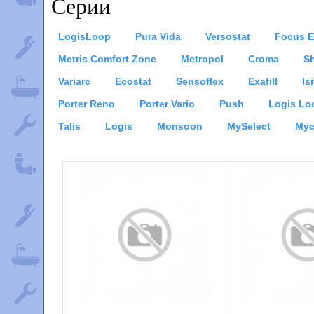
Серии
LogisLoop
Pura Vida
Versostat
Focus E
Metris Comfort Zone
Metropol
Croma
S
Variarc
Ecostat
Sensoflex
Exafill
Is
Porter Reno
Porter Vario
Push
Logis Lo
Talis
Logis
Monsoon
MySelect
Myc