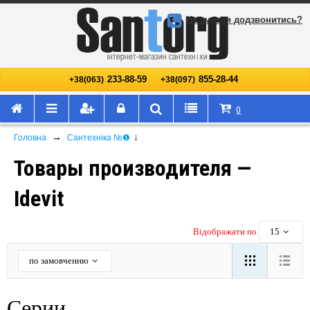
Не змогли додзвонитись?
233-88-59
855-28-44
+38(063)
+38(097)
0
→
↓
Головна
Сантехніка №❶
Товары производителя —
Idevit
Відображати по
15
по замовченню
Серии