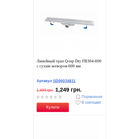
Линейный трап Q-tap Dry FB304-600
с сухим затвором 600 мм
Артикул
SD00034831
1,249 грн.
1,499 грн.
Порівняння
0
В закладки
Купити