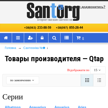
Не змогли додзвонитись?
233-88-59
855-28-44
+38(063)
+38(097)
0
→
↓
Головна
Сантехніка №❶
Товары производителя — Qtap
Відображати по
15
по замовченню
Серии
Albatross
Aqauarius
Aquarius
Aries