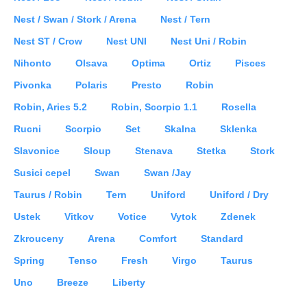
Nest / Swan / Stork / Arena
Nest / Tern
Nest ST / Crow
Nest UNI
Nest Uni / Robin
Nihonto
Olsava
Optima
Ortiz
Pisces
Pivonka
Polaris
Presto
Robin
Robin, Aries 5.2
Robin, Scorpio 1.1
Rosella
Rucni
Scorpio
Set
Skalna
Sklenka
Slavonice
Sloup
Stenava
Stetka
Stork
Susici cepel
Swan
Swan /Jay
Taurus / Robin
Tern
Uniford
Uniford / Dry
Ustek
Vitkov
Votice
Vytok
Zdenek
Zkrouceny
Arena
Comfort
Standard
Spring
Tenso
Fresh
Virgo
Taurus
Uno
Breeze
Liberty