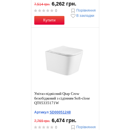
6,262 грн.
7,514 грн.
Порівняння
0
В закладки
Купити
Унітаз підвісний Qtap Crow
безобідковий з сідінням Soft-close
QT05335171W
Артикул
SD00051248
6,474 грн.
7,769 грн.
Порівняння
0