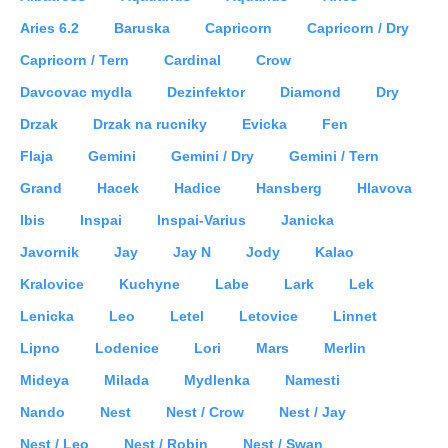
Aries 6.2
Baruska
Capricorn
Capricorn / Dry
Capricorn / Tern
Cardinal
Crow
Davcovac mydla
Dezinfektor
Diamond
Dry
Drzak
Drzak na rucniky
Evicka
Fen
Flaja
Gemini
Gemini / Dry
Gemini / Tern
Grand
Hacek
Hadice
Hansberg
Hlavova
Ibis
Inspai
Inspai-Varius
Janicka
Javornik
Jay
Jay N
Jody
Kalao
Kralovice
Kuchyne
Labe
Lark
Lek
Lenicka
Leo
Letel
Letovice
Linnet
Lipno
Lodenice
Lori
Mars
Merlin
Mideya
Milada
Mydlenka
Namesti
Nando
Nest
Nest / Crow
Nest / Jay
Nest / Leo
Nest / Robin
Nest / Swan