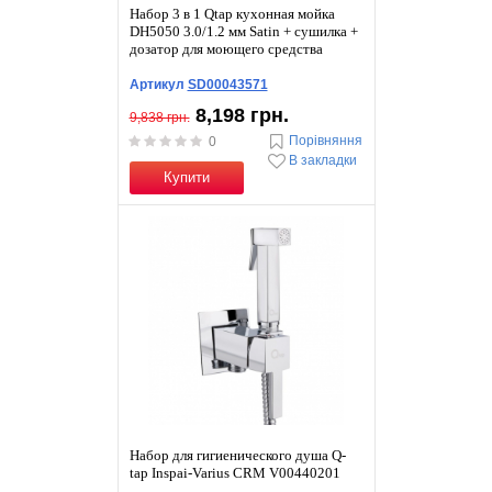
Набор 3 в 1 Qtap кухонная мойка
DH5050 3.0/1.2 мм Satin + сушилка +
дозатор для моющего средства
Артикул
SD00043571
8,198 грн.
9,838 грн.
Порівняння
0
В закладки
Купити
Набор для гигиенического душа Q-
tap Inspai-Varius CRM V00440201