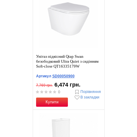
Унітаз підвісний Qtap Swan
безободковий Ultra Quiet з сидінням
Soft-close QT16335179W
Артикул
SD00050900
6,474 грн.
7,769 грн.
Порівняння
0
В закладки
Купити