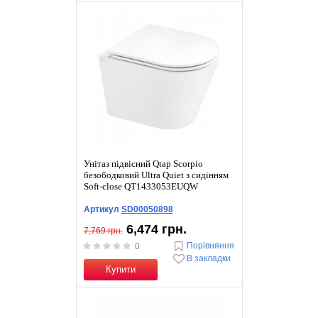
Унітаз підвісний Qtap Scorpio
безободковий Ultra Quiet з сидінням
Soft-close QT1433053EUQW
Артикул
SD00050898
6,474 грн.
7,769 грн.
Порівняння
0
В закладки
Купити