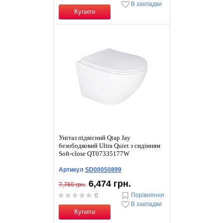
В закладки
Купити
Унітаз підвісний Qtap Jay
безободковий Ultra Quiet з сидінням
Soft-close QT07335177W
Артикул
SD00050899
6,474 грн.
7,769 грн.
Порівняння
0
В закладки
Купити