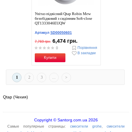
Унітаз підвісний Qtap Robin Mew
безобідковий з сидінням Soft-close
QT1333046EUQW
Артикул
SD00050601
6,474 грн.
7,769 грн.
Порівняння
0
В закладки
Купити
1
2
3
...
>
Qtap (Чехия)
Copyright © Santorg.com.ua 2026
Самые популярные страницы:
смесители grohe
,
смесители