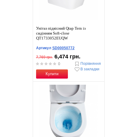
Унітаз підвісний Qtap Tern із
сидінням Soft-close
QT1733052EUQW
Артикул
SD00050772
6,474 грн.
7,769 грн.
Порівняння
0
В закладки
Купити