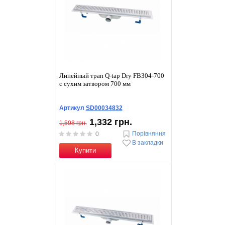
Линейный трап Q-tap Dry FB304-700
с сухим затвором 700 мм
Артикул
SD00034832
1,332 грн.
1,598 грн.
Порівняння
0
В закладки
Купити