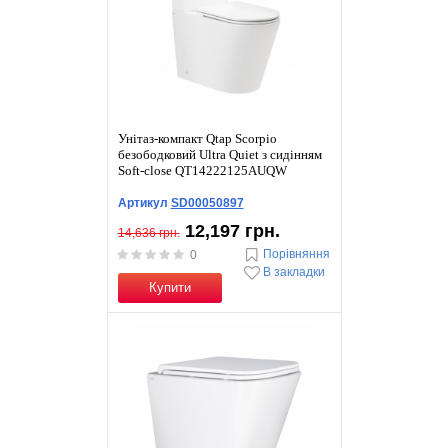
Унітаз-компакт Qtap Scorpio
безободковий Ultra Quiet з сидінням
Soft-close QT14222125AUQW
Артикул
SD00050897
12,197 грн.
14,636 грн.
Порівняння
0
В закладки
Купити