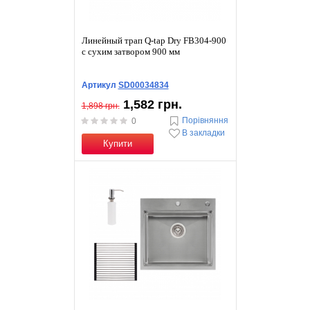
Линейный трап Q-tap Dry FB304-900
с сухим затвором 900 мм
Артикул
SD00034834
1,582 грн.
1,898 грн.
Порівняння
0
В закладки
Купити