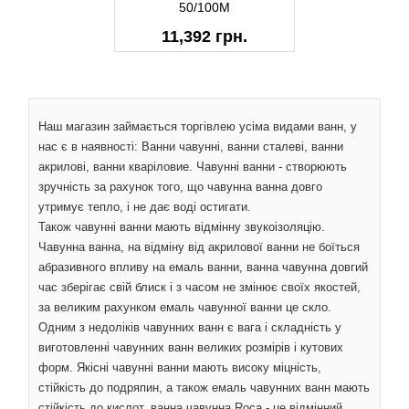
50/100M
11,392 грн.
Наш магазин займається торгівлею усіма видами ванн, у
нас є в наявності: Ванни чавунні, ванни сталеві, ванни
акрилові, ванни кваріловие. Чавунні ванни - створюють
зручність за рахунок того, що чавунна ванна довго
утримує тепло, і не дає воді остигати.
Також чавунні ванни мають відмінну звукоізоляцію.
Чавунна ванна, на відміну від акрилової ванни не боїться
абразивного впливу на емаль ванни, ванна чавунна довгий
час зберігає свій блиск і з часом не змінює своїх якостей,
за великим рахунком емаль чавунної ванни це скло.
Одним з недоліків чавунних ванн є вага і складність у
виготовленні чавунних ванн великих розмірів і кутових
форм. Якісні чавунні ванни мають високу міцність,
стійкість до подряпин, а також емаль чавунних ванн мають
стійкість до кислот, ванна чавунна Roca - це відмінний