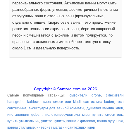
первоначального состояния. Акриловые ванны могут быть
разнообразных форм: угловые, ассиметричные ( в отличии
от чугунных ванн и стальных ванн )прямоугольные,
отдельно стоящие. Квариловые ванны , это продолжение
развития технологии акриловых ванн, берется кварцевый
песок и смешивается с акрилом и потом полируется, по
сравнению с акриловыми имеют более толстую стенку
около 1 см и идеальную поверхность.
Copyright © Santorg.com.ua 2026
Самые популярные страницы:
смесители grohe
,
смесители
hansgrohe
,
kaldewei киев
,
смесители kludi
,
сантехника laufen
,
roca
сантехника
,
аксессуары для ванной комнаты
,
душевая кабина киев
,
инсталляция geberit
,
полотенцесушители киев
,
купить смеситель
,
купить умывальник
,
унитаз купить
,
ванна акриловая
,
ванна чугунная
,
ванны стальные
,
интернет магазин сантехники киев