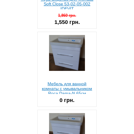
Soft Close 53-02-05-002
IDEVIT
1,860 грн.
1,550 грн.
Мебель для ванной
комнаты с умывальником
Roca Dama-N 65см
A327783000 Белая
0 грн.