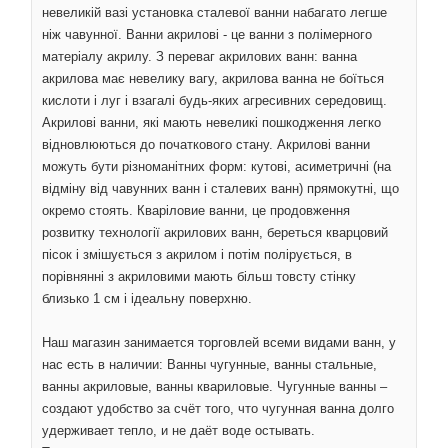
невеликій вазі установка сталевої ванни набагато легше
ніж чавунної. Ванни акрилові - це ванни з полімерного
матеріалу акрилу. З переваг акрилових ванн: ванна
акрилова має невелику вагу, акрилова ванна не боїться
кислоти і луг і взагалі будь-яких агресивних середовищ.
Акрилові ванни, які мають невеликі пошкодження легко
відновлюються до початкового стану. Акрилові ванни
можуть бути різноманітних форм: кутові, асиметричні (на
відміну від чавунних ванн і сталевих ванн) прямокутні, що
окремо стоять. Кваріловие ванни, це продовження
розвитку технології акрилових ванн, береться кварцовий
пісок і змішується з акрилом і потім полірується, в
порівнянні з акриловими мають більш товсту стінку
близько 1 см і ідеальну поверхню.
Наш магазин занимается торговлей всеми видами ванн, у
нас есть в наличии: Ванны чугунные, ванны стальные,
ванны акриловые, ванны квариловые. Чугунные ванны –
создают удобство за счёт того, что чугунная ванна долго
удерживает тепло, и не даёт воде остывать.