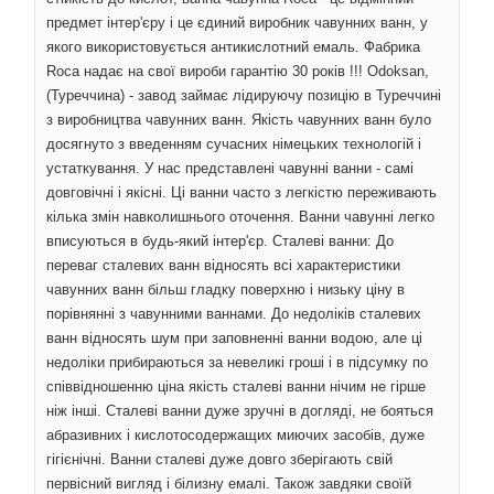
предмет інтер'єру і це єдиний виробник чавунних ванн, у
якого використовується антикислотний емаль. Фабрика
Roca надає на свої вироби гарантію 30 років !!! Odoksan,
(Туреччина) - завод займає лідируючу позицію в Туреччині
з виробництва чавунних ванн. Якість чавунних ванн було
досягнуто з введенням сучасних німецьких технологій і
устаткування. У нас представлені чавунні ванни - самі
довговічні і якісні. Ці ванни часто з легкістю переживають
кілька змін навколишнього оточення. Ванни чавунні легко
вписуються в будь-який інтер'єр. Сталеві ванни: До
переваг сталевих ванн відносять всі характеристики
чавунних ванн більш гладку поверхню і низьку ціну в
порівнянні з чавунними ваннами. До недоліків сталевих
ванн відносять шум при заповненні ванни водою, але ці
недоліки прибираються за невеликі гроші і в підсумку по
співвідношенню ціна якість сталеві ванни нічим не гірше
ніж інші. Сталеві ванни дуже зручні в догляді, не бояться
абразивних і кислотосодержащих миючих засобів, дуже
гігієнічні. Ванни сталеві дуже довго зберігають свій
первісний вигляд і білизну емалі. Також завдяки своїй