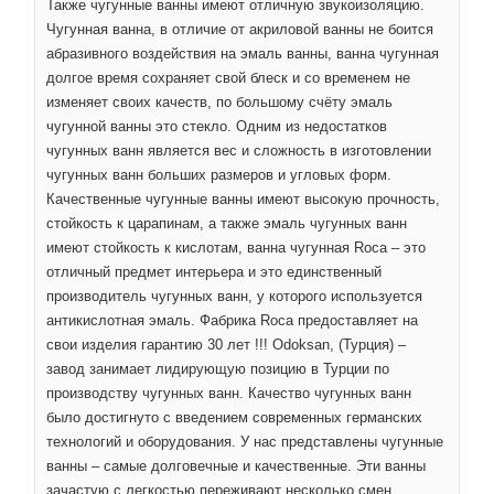
Также чугунные ванны имеют отличную звукоизоляцию.
Чугунная ванна, в отличие от акриловой ванны не боится
абразивного воздействия на эмаль ванны, ванна чугунная
долгое время сохраняет свой блеск и со временем не
изменяет своих качеств, по большому счёту эмаль
чугунной ванны это стекло. Одним из недостатков
чугунных ванн является вес и сложность в изготовлении
чугунных ванн больших размеров и угловых форм.
Качественные чугунные ванны имеют высокую прочность,
стойкость к царапинам, а также эмаль чугунных ванн
имеют стойкость к кислотам, ванна чугунная Roca – это
отличный предмет интерьера и это единственный
производитель чугунных ванн, у которого используется
антикислотная эмаль. Фабрика Roca предоставляет на
свои изделия гарантию 30 лет !!! Odoksan, (Турция) –
завод занимает лидирующую позицию в Турции по
производству чугунных ванн. Качество чугунных ванн
было достигнуто с введением современных германских
технологий и оборудования. У нас представлены чугунные
ванны – самые долговечные и качественные. Эти ванны
зачастую с легкостью переживают несколько смен