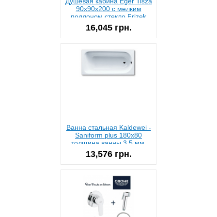
Душевая кабина Eger Tisza
90х90х200 с мелким
поддоном стекло Frizek
16,045 грн.
Ванна стальная Kaldewei -
Saniform plus 180x80
толщина ванны 3,5 мм.
модель 375-1
13,576 грн.