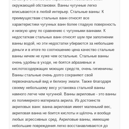
окружающей обстановки. Ванны чугунные легко
вписываются в любой интерьер. Стальные ванны: К
преимуществам стальных ванн относят все
характеристики чугунных ванн более гладкую поверхность
и низкую цену по сравнению с чугунными ваннами. К
недостаткам стальных ванн относят шум при заполнении
ванны водой, но эти недостатки убираются за небольшие
деньги и в итоге по соотношению цена качество стальные
ванны ничем не хуже чем остальные. Стальные ванны
очень удобны в уходе, не боятся абразивных и
кислотосодержащих моющих средств, очень гигиеничны.
Ванны стальные очень долго сохраняют свой
первоначальный вид и белизну эмали. Также благодаря
своему небольшому весу установка стальной ванны
намного легче чем чугунной. Ванны акриловые - это ванны
из полимерного материала акрила. Из достоинств
акриловых ванн: ванна акриловая имеет маленький вес,
акриловая ванна не боится кислоты и щёлочь и вообще
любых агрессивных сред. Акриловые ванны, имеющие
небольшие повреждения легко восстанавливаются до