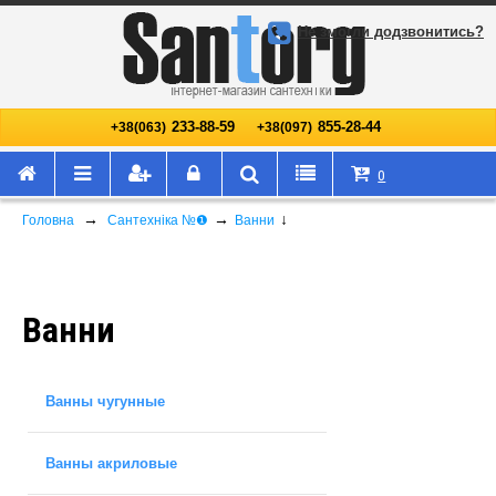
Не змогли додзвонитись?
233-88-59
855-28-44
+38(063)
+38(097)
0
→
→
↓
Головна
Сантехніка №❶
Ванни
Ванни
Ванны чугунные
Ванны акриловые