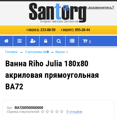
Не змогли додзвонитись?
233-88-59
855-28-44
+38(063)
+38(097)
0
→
→
↓
Головна
Сантехніка №❶
Ванни
Ванна Riho Julia 180x80
акриловая прямоугольная
BA72
Арт.
BA7200500000000
Оценка покупателей
0 отзывов