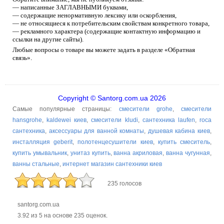
— написанные ЗАГЛАВНЫМИ буквами,
— содержащие ненормативную лексику или оскорбления,
— не относящиеся к потребительским свойствам конкретного товара,
— рекламного характера (содержащие контактную информацию и
ссылки на другие сайты).
Любые вопросы о товаре вы можете задать в разделе «Обратная
связь».
Copyright © Santorg.com.ua 2026
Самые популярные страницы:
смесители grohe
,
смесители
hansgrohe
,
kaldewei киев
,
смесители kludi
,
сантехника laufen
,
roca
сантехника
,
аксессуары для ванной комнаты
,
душевая кабина киев
,
инсталляция geberit
,
полотенцесушители киев
,
купить смеситель
,
купить умывальник
,
унитаз купить
,
ванна акриловая
,
ванна чугунная
,
ванны стальные
,
интернет магазин сантехники киев
235 голосов
santorg.com.ua
3.92
из
5
на основе
235
оценок.