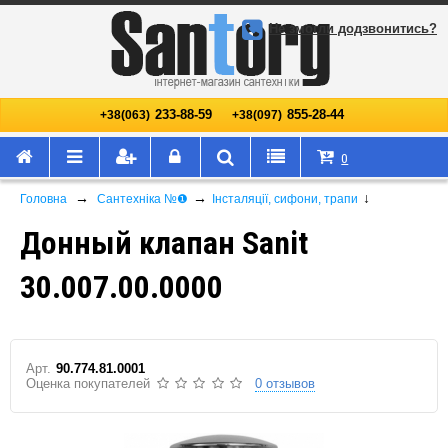
Не змогли додзвонитись?
233-88-59
855-28-44
+38(063)
+38(097)
0
→
→
↓
Головна
Сантехніка №❶
Інсталяції, сифони, трапи
Донный клапан Sanit
30.007.00.0000
Арт.
90.774.81.0001
Оценка покупателей
0 отзывов