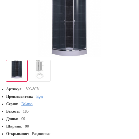
Артикул:
599-507/1
Производитель:
Eger
Серия:
Balaton
Высота:
185
Длина:
90
Ширина:
90
Открывание:
Раздвижная