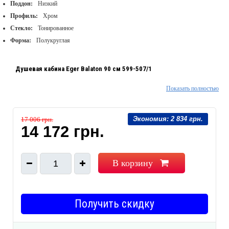
Поддон:
Низкий
Профиль:
Хром
Стекло:
Тонированное
Форма:
Полукруглая
Душевая кабина Eger Balaton 90 см 599-507/1
Показать полностью
Материал: стекло 6 мм
Материал профиля: алюминий
Экономия:
2 834 грн.
17 006 грн.
Двери: раздвижные
14 172 грн.
Количество дверей: 2
Размеры (ВхШхГ): 1850 х 900 х 900 мм
Цвет изделия: тонированное стекло
В корзину
1
Цвет профиля: хром
Получить скидку