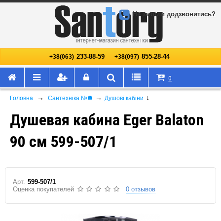
Не змогли додзвонитись?
233-88-59
855-28-44
+38(063)
+38(097)
0
→
→
↓
Головна
Сантехніка №❶
Душові кабіни
Душевая кабина Eger Balaton
90 см 599-507/1
Арт.
599-507/1
Оценка покупателей
0 отзывов