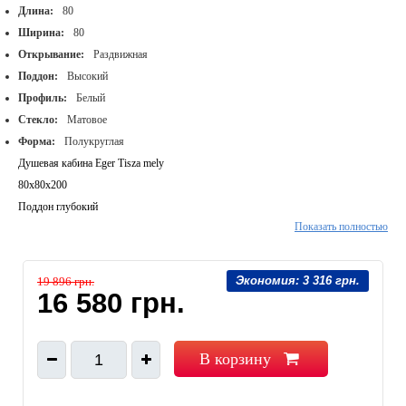
Длина:
80
Ширина:
80
Открывание:
Раздвижная
Поддон:
Высокий
Профиль:
Белый
Стекло:
Матовое
Форма:
Полукруглая
Душевая кабина Eger Tisza mely
80х80х200
Поддон глубокий
Показать полностью
Стекло Zuzmara матовое
Профиль белый
Экономия:
3 316 грн.
19 896 грн.
16 580 грн.
В корзину
1