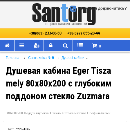
Не змогли додзвонитись?
233-88-59
855-28-44
+38(063)
+38(097)
0
→
→
↓
Головна
Сантехніка №❶
Душові кабіни
Душевая кабина Eger Tisza
mely 80х80х200 с глубоким
поддоном стекло Zuzmara
80х80х200 Поддон глубокий Стекло Zuzmara матовое Профиль белый
Арт.
599-186