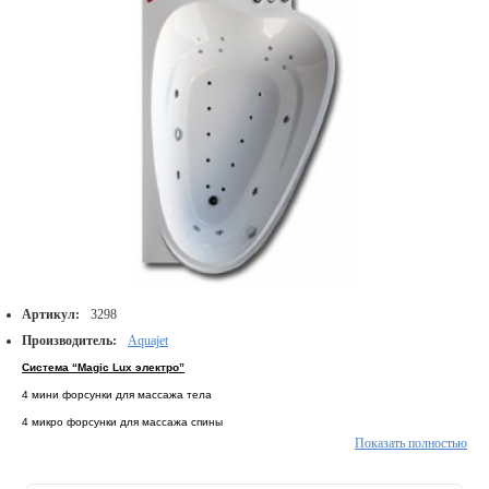
Артикул:
3298
Производитель:
Aquajet
Система
“
Magic Lux
электро”
4 мини форсунки для массажа тела
4 микро форсунки для массажа спины
Показать полностью
2 мини форсунки для массажа ступней ног
10-12 magic-форсунок на дно (в magic-форсунках струя воздуха смешивается со