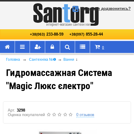
Не змогли додзвонитись?
233-88-59
855-28-44
+38(063)
+38(097)
0
→
→
↓
Головна
Сантехніка №❶
Ванни
Гидромассажная Система
"Magic Люкс єлектро"
Арт.
3298
Оценка покупателей
0 отзывов