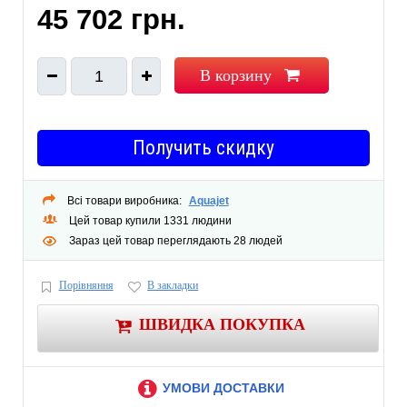
45 702 грн.
струей воды, что позволяет получить “Эффект шампанского”)
1 электронная панель управления
В корзину
1
с системой пульсации для гидро форсунок
с системой вариации для аэро форсунок
с функцией просушки системы после слива воды из ванны
Получить скидку
таймер автоматического отключения массажей (20 минут)
защита от сухого пуска (датчик уровня воды)
компрессор с подогревом воздуха
Всі товари виробника:
Aquajet
подводное освещение (на выбор: цвет синий, зеленый, красный, желтый)
Цей товар купили 1331 людини
1 регулятор подачи воздуха в гидрофорсунки
Зараз цей товар переглядають 28 людей
1 водозаборник
Насос 0,7 kW
Порівняння
В закладки
компрессор 0,64 kW
ШВИДКА ПОКУПКА
Суммарная мощность системы 1,34 kW
Цвет форсунок: хром
ПОЛУЧИТЬ СТОИМОСТЬ ВАННЫ С ГИДРОМАССАЖЕМ
МОЖНО СЛОЖИВ
УМОВИ ДОСТАВКИ
СТОИМОСТЬ АКРИЛОВОЙ ВАННЫ
И СТОИМОСТЬ ГИДРОМАССАЖНОЙ