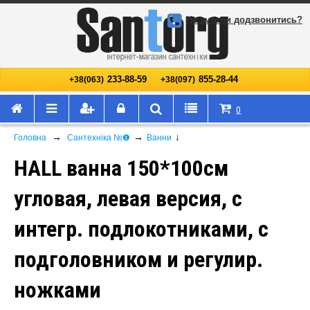
Не змогли додзвонитись?
233-88-59
855-28-44
+38(063)
+38(097)
0
→
→
↓
Головна
Сантехніка №❶
Ванни
HALL ванна 150*100см
угловая, левая версия, с
интегр. подлокотниками, с
подголовником и регулир.
ножками