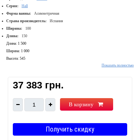
Серия:
Hall
Форма ванны:
Асимметричная
Страна производитель:
Испания
Ширина:
100
Длина:
150
Длина: 1 500
Ширина: 1 000
Высота: 545
Показать полностью
Материал: Акрил
Цвет изделия: Белый
Форма: Угловая
37 383 грн.
Ориентация: Левосторонняя
Монтаж: Пристенный
Особенности: Нет
В корзину
1
Опора: Ножки
Панель: Нет
Сифон: Нет
Получить скидку
Смеситель: Нет