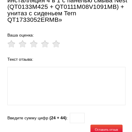
инсталляция 4 в 1 с панелью смыва Nest
(QT0133M425 + QT0111M08V1091MB) +
унитаз с сиденьем Tern
QT1733052ERMB»
Ваша оценка:
Текст отзыва:
Введите сумму цифр
(24 + 44)
:
Оставить отзыв