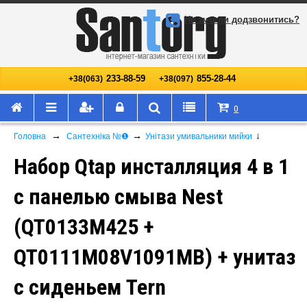
Не змогли додзвонитись?
233-88-59
855-28-44
+38(063)
+38(097)
0
→
→
↓
Головна
Сантехніка №❶
Унітази умивальники мийки
Набор Qtap инсталляция 4 в 1
с панелью смыва Nest
(QT0133M425 +
QT0111M08V1091MB) + унитаз
с сиденьем Tern