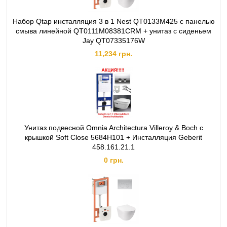
Набор Qtap инсталляция 3 в 1 Nest QT0133M425 с панелью
смыва линейной QT0111M08381CRM + унитаз с сиденьем
Jay QT07335176W
11,234 грн.
Унитаз подвесной Omnia Architectura Villeroy & Boch с
крышкой Soft Close 5684H101 + Инсталляция Geberit
458.161.21.1
0 грн.