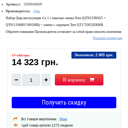
Артикул:
SD00048699
Производитель:
Qtap
Набор Qtap инсталляция 4 в 1 с панелью смыва Nest (QT0133M425 +
QT0111M08V1091MB) + унитаз с сиденьем Tern QT1733052ERMB
Обратите внимание:
Производитель оставляет за собой право вносить изменения
Показать полностью
в конструкцию изделий и комплектацию, не ухудшающих качество, без
предварительного уведомления.
Экономия:
2 865 грн.
17 188 грн.
14 323 грн.
В корзину
1
Получить скидку
Всі товари виробника:
Qtap
Цей товар купили 1273 людини