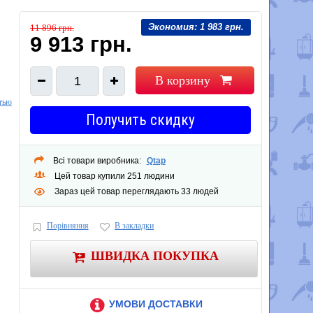
Экономия:
1 983 грн.
11 896 грн.
9 913 грн.
В корзину
1
тью
Получить скидку
Всі товари виробника:
Qtap
Цей товар купили 251 людини
Зараз цей товар переглядають 33 людей
Порівняння
В закладки
ШВИДКА ПОКУПКА
УМОВИ ДОСТАВКИ