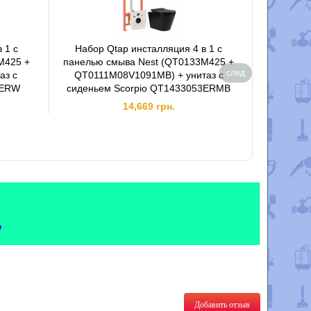
 1 с
Набор Qtap инсталляция 4 в 1 с
Инсталля
M425 +
панелью смыва Nest (QT0133M425 +
92246
след
аз с
QT0111M08V1091MB) + унитаз с
Viller
6ERW
сиденьем Scorpio QT1433053ERMB
5685H101 
14,669 грн.
Добавить отзыв