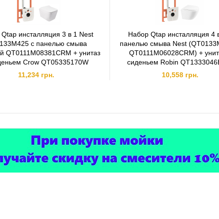
 Qtap инсталляция 3 в 1 Nest
Набор Qtap инсталляция 4 в
133M425 с панелью смыва
панелью смыва Nest (QT0133
й QT0111M08381CRM + унитаз
QT0111M06028CRM) + унит
деньем Crow QT05335170W
сиденьем Robin QT133304
11,234 грн.
10,558 грн.