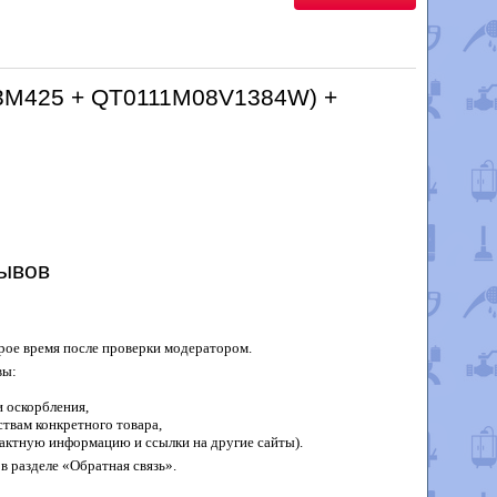
133M425 + QT0111M08V1384W) +
ывов
рое время после проверки модератором.
вы:
 оскорбления,
твам конкретного товара,
актную информацию и ссылки на другие сайты).
в разделе «Обратная связь».