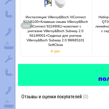
Инсталляция Villeroy&Boch ViConnect
Набор
92246100+Клавиша смыва Villeroy&Boch
QT0
пред
ViConnect 92249061+комплект с
линейно
унитазом Villeroy&Boch Subway 2.0
с си
5614R001+Сиденье для унитаза
Villeroy&Boch Subway 2.0 9M68S101
SoftClose
0 грн.
Отзывы и оценки покупателей
(0)