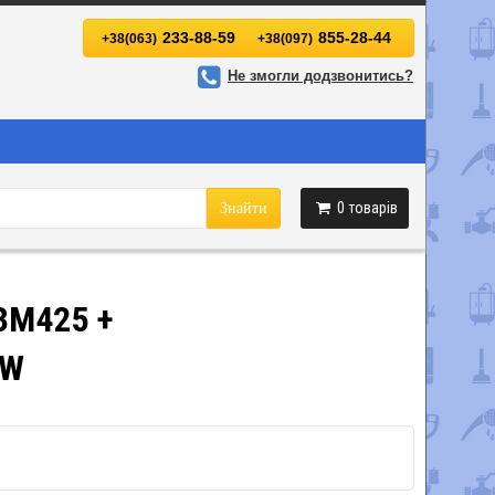
233-88-59
855-28-44
+38(063)
+38(097)
Не змогли додзвонитись?
0
товарів
Знайти
33M425 +
RW