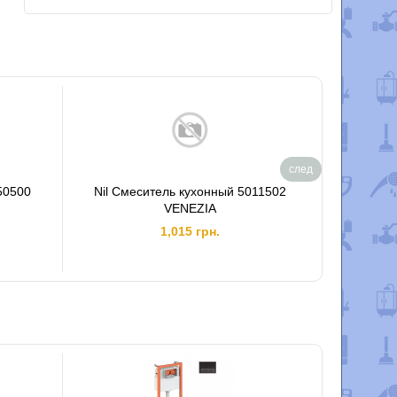
след
50500
Nil Смеситель кухонный 5011502
К
VENEZIA
1,015 грн.