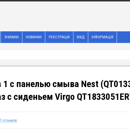
ЗНИЖКИ
НОВИНКИ
РЕЄСТРАЦІЯ
ВХІД
ІНФОРМАЦІЯ
в 1 с панелью смыва Nest (QT01
з с сиденьем Virgo QT1833051E
0 отзывов