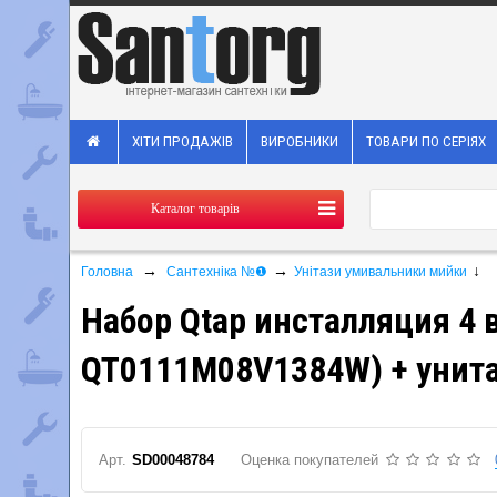
ХІТИ ПРОДАЖІВ
ВИРОБНИКИ
ТОВАРИ ПО СЕРІЯХ
Каталог товарів
→
→
↓
Головна
Сантехніка №❶
Унітази умивальники мийки
Набор Qtap инсталляция 4 
QT0111M08V1384W) + унита
Арт.
SD00048784
Оценка покупателей