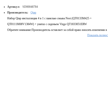
Артикул:
SD00048784
Производитель:
Qtap
Набор Qtap инсталляция 4 в 1 с панелью смыва Nest (QT0133M425 +
QT0111M08V1384W) + унитаз с сиденьем Virgo QT1833051ERW
Обратите внимание:
Производитель оставляет за собой право вносить изменения в
Показать полнос
конструкцию изделий и комплектацию, не ухудшающих качество, без
предварительного уведомления.
Тип изделия:
Набор инсталляция + унитаз с сиденьем