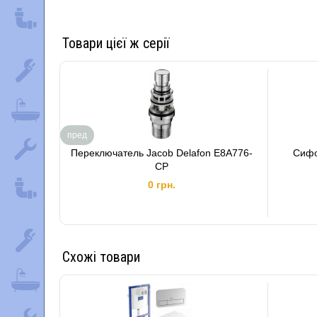
Товари цієї ж серії
пред
Переключатель Jacob Delafon E8A776-
Сифо
CP
0 грн.
Схожі товари