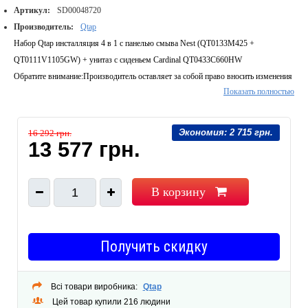
Артикул:
SD00048720
Производитель:
Qtap
Набор Qtap инсталляция 4 в 1 с панелью смыва Nest (QT0133M425 +
QT0111V1105GW) + унитаз с сиденьем Cardinal QT0433C660HW
Обратите внимание:
Производитель оставляет за собой право вносить изменения
Показать полностью
в конструкцию изделий и комплектацию, не ухудшающих качество, без
предварительного уведомления.
Экономия:
2 715 грн.
16 292 грн.
13 577 грн.
В корзину
1
Получить скидку
Всі товари виробника:
Qtap
Цей товар купили 216 людини