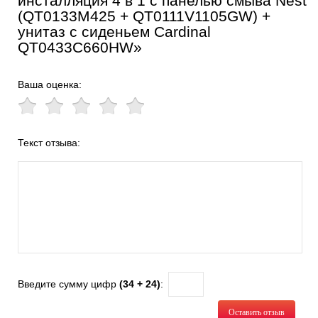
инсталляция 4 в 1 с панелью смыва Nest
(QT0133M425 + QT0111V1105GW) +
унитаз с сиденьем Cardinal
QT0433C660HW»
Ваша оценка:
Текст отзыва:
Введите сумму цифр
(34 + 24)
:
Оставить отзыв