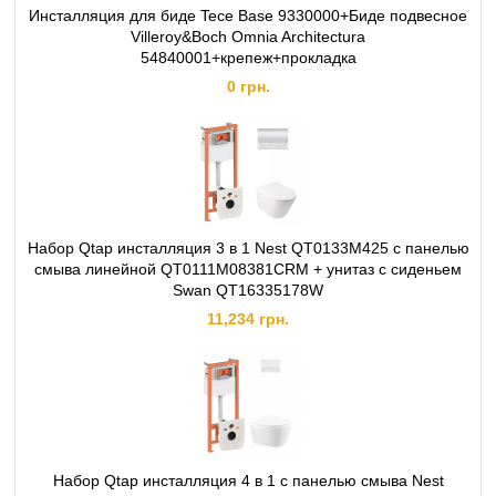
Инсталляция для биде Tece Base 9330000+Биде подвесное
Villeroy&Boch Omnia Architectura
54840001+крепеж+прокладка
0 грн.
Набор Qtap инсталляция 3 в 1 Nest QT0133M425 с панелью
смыва линейной QT0111M08381CRM + унитаз с сиденьем
Swan QT16335178W
11,234 грн.
Набор Qtap инсталляция 4 в 1 с панелью смыва Nest