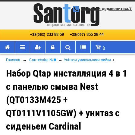
Не змогли додзвонитись?
233-88-59
855-28-44
+38(063)
+38(097)
0
→
→
↓
Головна
Сантехніка №❶
Унітази умивальники мийки
Набор Qtap инсталляция 4 в 1
с панелью смыва Nest
(QT0133M425 +
QT0111V1105GW) + унитаз с
сиденьем Cardinal