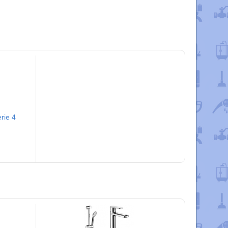
rie 4