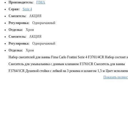
Производитель:
FIMA
Серия:
Serie 4
Смеситель:
АКЦИЯ
Регулировка:
Однорычажный
Отделка:
Хром
Смеситель:
АКЦИЯ
Регулировка:
Однорычажный
Отделка:
Хром
Набор смесителей для ванны Fima Carlo Frattini Serie 4 F3761/4CR Набор состоит и
Смеситель для умывальника с донным клапаном F3761CR Смеситель для ванны
F3764/1CR Душевой стойки с лейкой на 3 режима и шлангом 1,5 м Цвет исполнени
Показать полнос
Хром Гарантия 7 лет