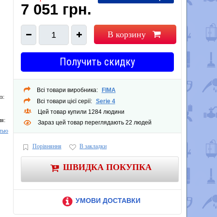
7 051 грн.
В корзину
1
Получить скидку
Всі товари виробника:
FIMA
з:
Всі товари цієї серії:
Serie 4
Цей товар купили 1284 людини
я:
Зараз цей товар переглядають 22 людей
тью
Порівняння
В закладки
ШВИДКА ПОКУПКА
УМОВИ ДОСТАВКИ