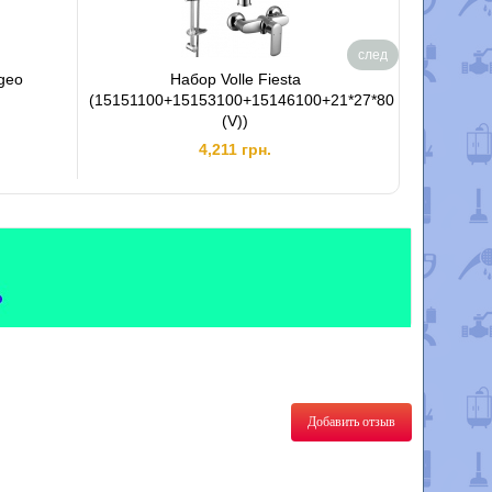
след
geo
Набор Volle Fiesta
Душевой н
(15151100+15153100+15146100+21*27*80
(V))
4,211 грн.
Добавить отзыв