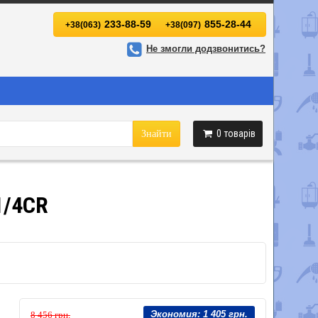
233-88-59
855-28-44
+38(063)
+38(097)
Не змогли додзвонитись?
0
товарів
Знайти
1/4CR
Экономия:
1 405 грн.
8 456 грн.