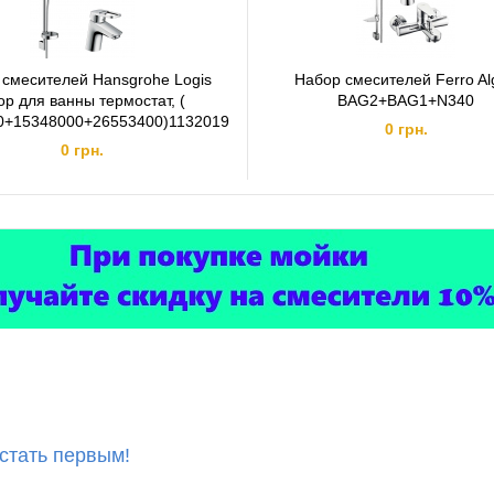
 смесителей Hansgrohe Logis
Набор смесителей Ferro Al
op для ванны термостат, (
BAG2+BAG1+N340
0+15348000+26553400)1132019
0 грн.
0 грн.
 стать первым!