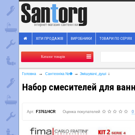
ХІТИ ПРОДАЖІВ
ВИРОБНИКИ
ТОВАРИ ПО СЕРІЯХ
Каталог товарів
→
→
↓
Головна
Сантехніка №❶
Змішувачі, душі
Набор смесителей для ванны
Арт.
F3761/4CR
Оценка покупателей
0