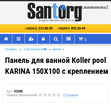
Не змогли додзвонитись?
233-88-59
855-28-44
+38(063)
+38(097)
0
→
→
↓
Головна
Сантехніка №❶
Ванни
Панель для ванной Koller pool
KARINA 150X100 с креплением
Арт.
43298
Оценка покупателей
0 отзывов