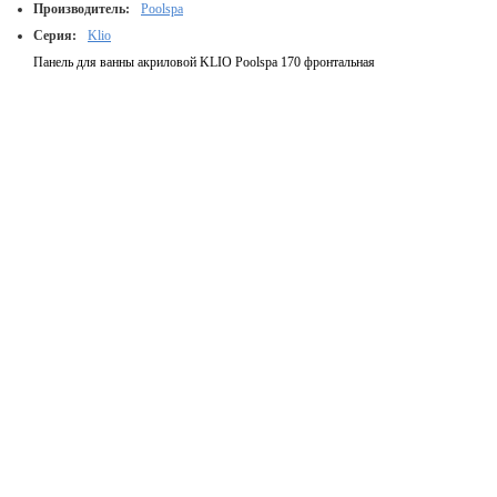
Производитель:
Poolspa
Серия:
Klio
Панель для ванны акриловой KLIO Poolspa 170 фронтальная