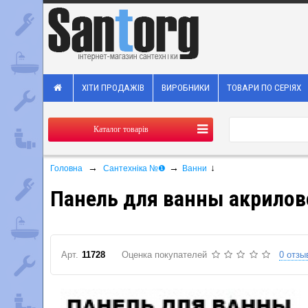
ХІТИ ПРОДАЖІВ
ВИРОБНИКИ
ТОВАРИ ПО СЕРІЯХ
Каталог товарів
→
→
↓
Головна
Сантехніка №❶
Ванни
Панель для ванны акрилово
Арт.
11728
Оценка покупателей
0 отзы