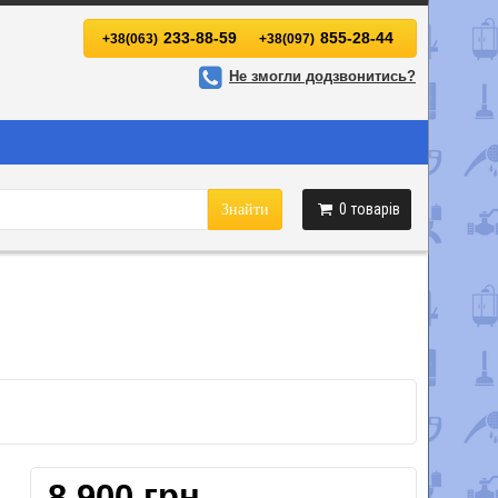
233-88-59
855-28-44
+38(063)
+38(097)
Не змогли додзвонитись?
0
товарів
Знайти
8 900 грн.