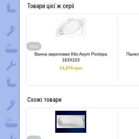
Товари цієї ж серії
пред
Ванна акриловая Klio Asym Poolspa
Панел
163X103
14,374 грн.
Схожі товари