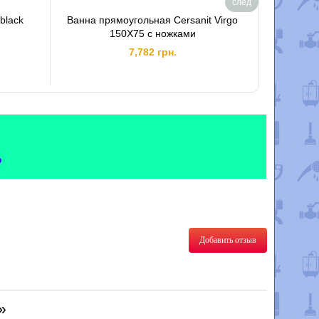
след
black
Ванна прямоугольная Cersanit Virgo
Ванна ак
150X75 с ножками
7,782 грн.
Добавить отзыв
»