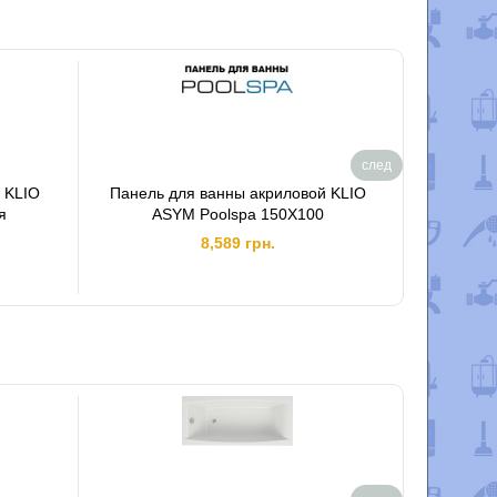
след
 KLIO
Панель для ванны акриловой KLIO
Панель 
я
ASYM Poolspa 150X100
Poo
8,589 грн.