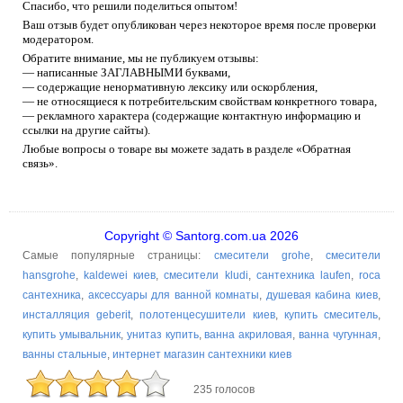
Спасибо, что решили поделиться опытом!
Ваш отзыв будет опубликован через некоторое время после проверки
модератором.
Обратите внимание, мы не публикуем отзывы:
— написанные ЗАГЛАВНЫМИ буквами,
— содержащие ненормативную лексику или оскорбления,
— не относящиеся к потребительским свойствам конкретного товара,
— рекламного характера (содержащие контактную информацию и
ссылки на другие сайты).
Любые вопросы о товаре вы можете задать в разделе «Обратная
связь».
Copyright © Santorg.com.ua 2026
Самые популярные страницы:
смесители grohe
,
смесители
hansgrohe
,
kaldewei киев
,
смесители kludi
,
сантехника laufen
,
roca
сантехника
,
аксессуары для ванной комнаты
,
душевая кабина киев
,
инсталляция geberit
,
полотенцесушители киев
,
купить смеситель
,
купить умывальник
,
унитаз купить
,
ванна акриловая
,
ванна чугунная
,
ванны стальные
,
интернет магазин сантехники киев
235 голосов