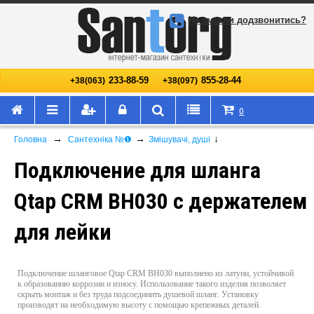
Не змогли додзвонитись?
233-88-59
855-28-44
+38(063)
+38(097)
0
→
→
↓
Головна
Сантехніка №❶
Змішувачі, душі
Подключение для шланга
Qtap CRM BH030 с держателем
для лейки
Подключение шланговое Qtap CRM BH030 выполнено из латуни, устойчивой
к образованию коррозии и износу. Использование такого изделия позволяет
скрыть монтаж и без труда подсоединить душевой шланг. Установку
производят на необходимую высоту с помощью крепежных деталей.