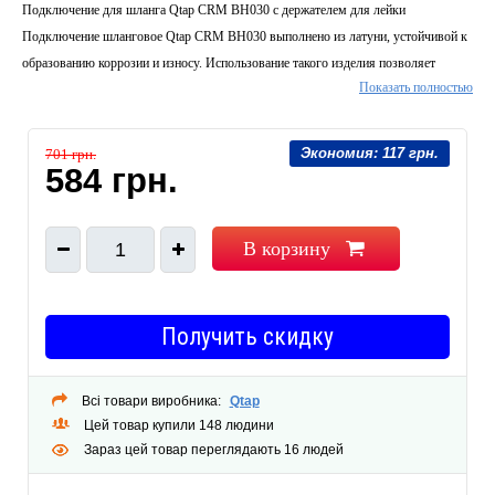
Подключение для шланга Qtap CRM BH030 с держателем для лейки
Подключение шланговое Qtap CRM BH030 выполнено из латуни, устойчивой к
образованию коррозии и износу. Использование такого изделия позволяет
Показать полностью
скрыть монтаж и без труда подсоединить душевой шланг. Установку производят
на необходимую высоту с помощью крепежных деталей.
Габариты упаковки, мм:
45х90х65
Экономия:
117 грн.
701 грн.
Комплектация:
584 грн.
Подключение шланговое, шестигранник.
Габариты изделия (ВхШхД), мм:
50х50х65
Тип изделия:
Подключение шланга
В корзину
1
Обратите внимание:
Производитель оставляет за собой право вносить изменения
в конструкцию изделий и комплектацию, не ухудшающих качество, без
предварительного уведомления.
Назначение:
Для шланга
Получить скидку
Материал:
Латунь
Цвет:
Хром
Всі товари виробника:
Qtap
Поверхность:
Глянцевая
Цей товар купили 148 людини
Способ монтажа:
Настенный
Зараз цей товар переглядають 16 людей
Количество грузовых мест:
1
Гарантия:
36 месяцев