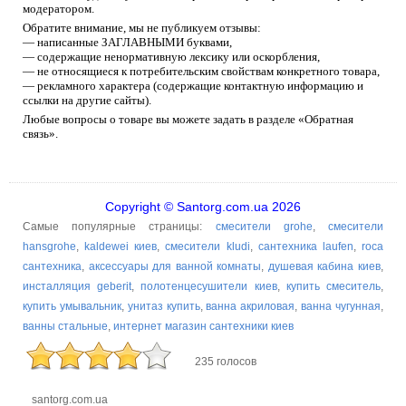
модератором.
Обратите внимание, мы не публикуем отзывы:
— написанные ЗАГЛАВНЫМИ буквами,
— содержащие ненормативную лексику или оскорбления,
— не относящиеся к потребительским свойствам конкретного товара,
— рекламного характера (содержащие контактную информацию и
ссылки на другие сайты).
Любые вопросы о товаре вы можете задать в разделе «Обратная
связь».
Copyright © Santorg.com.ua 2026
Самые популярные страницы:
смесители grohe
,
смесители
hansgrohe
,
kaldewei киев
,
смесители kludi
,
сантехника laufen
,
roca
сантехника
,
аксессуары для ванной комнаты
,
душевая кабина киев
,
инсталляция geberit
,
полотенцесушители киев
,
купить смеситель
,
купить умывальник
,
унитаз купить
,
ванна акриловая
,
ванна чугунная
,
ванны стальные
,
интернет магазин сантехники киев
235 голосов
santorg.com.ua