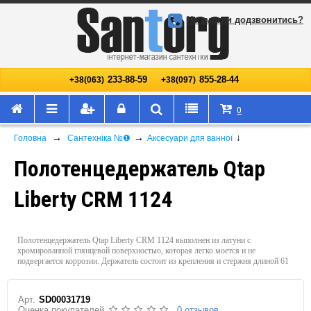
Не змогли додзвонитись?
233-88-59
855-28-44
+38(063)
+38(097)
0
→
→
↓
Головна
Сантехніка №❶
Аксесуари для ванної
Полотенцедержатель Qtap
Liberty CRM 1124
Полотенцедержатель Qtap Liberty CRM 1124 выполнен из латуни с
хромированной глянцевой поверхностью, которая легко моется и не
подвергается коррозии. Держатель состоит из крепления и стержня длиной 61
Арт.
SD00031719
Оценка покупателей
0 отзывов