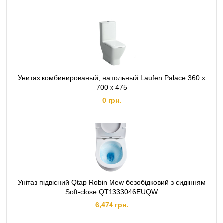
Унитаз комбинированый, напольный Laufen Palace 360 x
700 x 475
0 грн.
Унітаз підвісний Qtap Robin Mew безобідковий з сидінням
Soft-close QT1333046EUQW
6,474 грн.