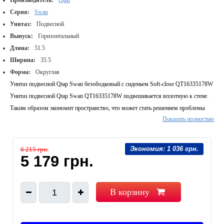
Производитель:
Qtap
Серия:
Swan
Унитаз:
Подвесной
Выпуск:
Горизонтальный
Длина:
51.5
Ширина:
35.5
Форма:
Округлая
Унитаз подвесной Qtap Swan безободковый с сиденьем Soft-close QT16335178W
Унитаз подвесной Qtap Swan QT16335178W подвешивается вплотную к стене.
Таким образом экономит пространство, что может стать решением проблемы
Показать полностью
маленького санузла. Он выполнен без ободка и поэтому выглядит необычно и не
скапливает грязь. Идет в комплекте с быстросъемным сидением с системой soft-
close, которое опускается плавно и бесшумно.
Экономия:
1 036 грн.
6 215 грн.
Безободковый унитаз:
5 179 грн.
Да
Диаметр слива, мм:
100
Комплектация:
Унитаз, сиденье, крепежи.
В корзину
1
Гарантия:
Унитаз: 27 лет. Сиденье: 2 года.
Количество грузовых мест:
1
Габариты упаковки, мм:
415х540х450