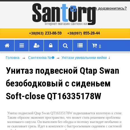
Не змогли додзвонитись?
233-88-59
855-28-44
+38(063)
+38(097)
0
→
→
↓
Головна
Сантехніка №❶
Унітази умивальники мийки
Унитаз подвесной Qtap Swan
безободковый с сиденьем
Soft-close QT16335178W
Унитаз подвесной Qtap Swan QT16335178W подвешивается вплотную к стене.
Таким образом экономит пространство, что может стать решением проблемы
маленького санузла. Он выполнен без ободка и поэтому выглядит необычно и
не скапливает грязь. Идет в комплекте с быстросъемным сидением с системой