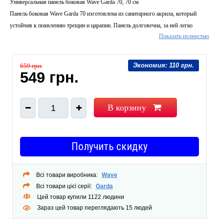
Универсальная панель боковая Wave Garda 70, 70 см
Панель боковая Wave Garda 70 изготовлена из санитарного акрила, который
устойчив к появлению трещин и царапин. Панель долговечна, за ней легко
Показать полностью
ухаживать, так как она не требует особых усилий для поддержания ее в чистоте.
Метод крепления панели бескаркасный. Панель крепится на две боковых
стороны при расположении излива слева.
Экономия:
110 грн.
659 грн.
Цвет:
549 грн.
Белый
Комплектация:
Панель
Гарантия:
2 года
В корзину
1
Количество грузовых мест:
1
Габариты упаковки, мм:
515х700х20
Габариты изделия:
515х700х20
Тип изделия:
Панель боковая
Получить скидку
Материал:
Акрил
Толщина материала:
2 мм
Всі товари виробника:
Wave
Совместимость:
Ванна акриловая Wave Garda 17070 Ванна акриловая Wave
Всі товари цієї серії:
Garda
Garda 16070 Ванна акриловая Wave Garda 15070
Цей товар купили 1122 людини
Зараз цей товар переглядають 15 людей