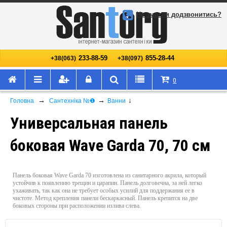
Не змогли додзвонитись?
233-88-59
855-28-44
+38(063)
+38(097)
0
→
→
↓
Головна
Сантехніка №❶
Ванни
Универсальная панель
боковая Wave Garda 70, 70 см
Панель боковая Wave Garda 70 изготовлена из санитарного акрила, который
устойчив к появлению трещин и царапин. Панель долговечна, за ней легко
ухаживать, так как она не требует особых усилий для поддержания ее в
чистоте. Метод крепления панели бескаркасный. Панель крепится на две
боковых стороны при расположении излива слева.