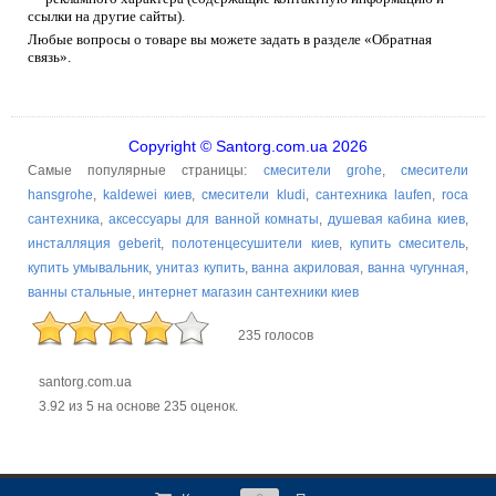
ссылки на другие сайты).
Любые вопросы о товаре вы можете задать в разделе «Обратная
связь».
Copyright © Santorg.com.ua 2026
Самые популярные страницы:
смесители grohe
,
смесители
hansgrohe
,
kaldewei киев
,
смесители kludi
,
сантехника laufen
,
roca
сантехника
,
аксессуары для ванной комнаты
,
душевая кабина киев
,
инсталляция geberit
,
полотенцесушители киев
,
купить смеситель
,
купить умывальник
,
унитаз купить
,
ванна акриловая
,
ванна чугунная
,
ванны стальные
,
интернет магазин сантехники киев
235 голосов
santorg.com.ua
3.92
из
5
на основе
235
оценок.