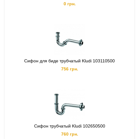
0 грн.
Тип установлення:
Підвісний
Форма чаші:
Овальна
Функція біде:
Ні
Швидкознімне з‘єднання сидіння:
Так
Сифон для биде трубчатый Kludi 103110500
756 грн.
Сифон трубчатый Kludi 102650500
760 грн.