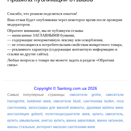
Спасибо, что решили поделиться опытом!
Ваш отзыв будет опубликован через некоторое время после проверки
модератором.
Обратите внимание, мы не публикуем отзывы:
— написанные ЗАГЛАВНЫМИ буквами,
— содержащие ненормативную лексику или оскорбления,
— не относящиеся к потребительским свойствам конкретного товара,
— рекламного характера (содержащие контактную информацию и
ссылки на другие сайты).
Любые вопросы о товаре вы можете задать в разделе «Обратная
связь».
Copyright © Santorg.com.ua 2026
Самые популярные страницы:
смесители grohe
,
смесители
hansgrohe
,
kaldewei киев
,
смесители kludi
,
сантехника laufen
,
roca
сантехника
,
аксессуары для ванной комнаты
,
душевая кабина киев
,
инсталляция geberit
,
полотенцесушители киев
,
купить смеситель
,
купить умывальник
,
унитаз купить
,
ванна акриловая
,
ванна чугунная
,
ванны стальные
,
интернет магазин сантехники киев