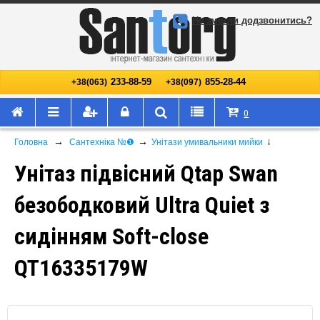
Не змогли додзвонитись?
233-88-59
855-28-44
+38(063)
+38(097)
0
→
→
↓
Головна
Сантехніка №❶
Унітази умивальники мийки
Унітаз підвісний Qtap Swan
безободковий Ultra Quiet з
сидінням Soft-close
QT16335179W