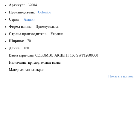
Артикул:
32004
Производитель:
Colombo
Серия:
Акцент
Форма ванны:
Прямоугольная
Страна производитель:
Украина
Ширина:
70
Длина:
160
Ванна акриловая COLOMBO АКЦЕНТ 160 SWP12600000
Назначение: прямоугольная ванна
Материал ванны: акрил
Показать полнос
Цвет: белый
Форма: прямоугольная
Размер (Ш×Г×В): 1600×700×440 мм
Вес: 20,4 кг
Толщина стенки: 4 мм
В комплекте с ножками и настенными крепежными элементами
Фронтальной и боковыми панелями не комплектуется
Тип монтажа: пристенный