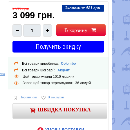
Экономия:
581 грн.
3 680 грн.
3 099 грн.
В корзину
1
Получить скидку
Всі товари виробника:
Colombo
Всі товари цієї серії:
Акцент
тью
Цей товар купили 1010 людини
Зараз цей товар переглядають 36 людей
Порівняння
В закладки
ШВИДКА ПОКУПКА
УМОВИ ДОСТАВКИ