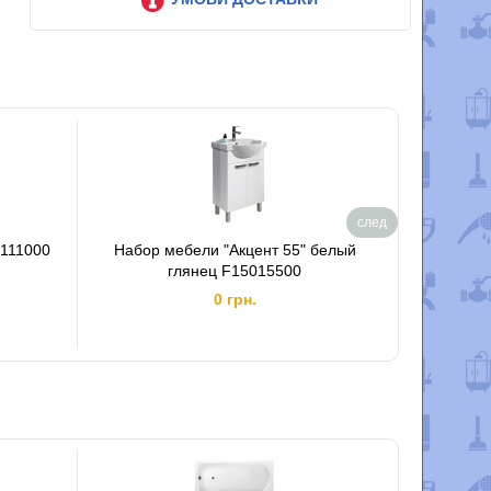
след
111000
Набор мебели "Акцент 55" белый
Ванна 
глянец F15015500
15
0 грн.