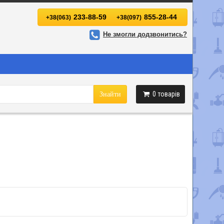
233-88-59
855-28-44
+38(063)
+38(097)
Не змогли додзвонитись?
0
товарів
Знайти