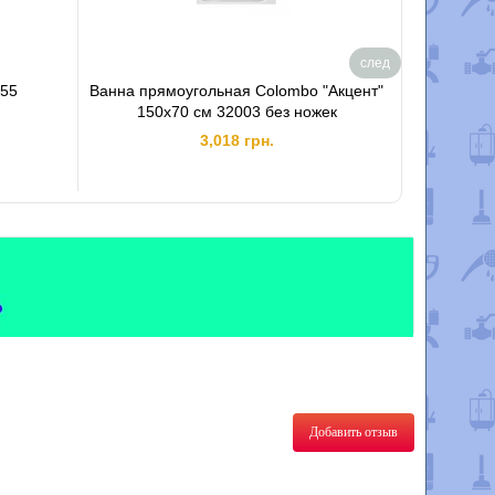
след
 55
Ванна прямоугольная Colombo "Акцент"
Ванна
150х70 см 32003 без ножек
"Фортуна"
3,018 грн.
Добавить отзыв