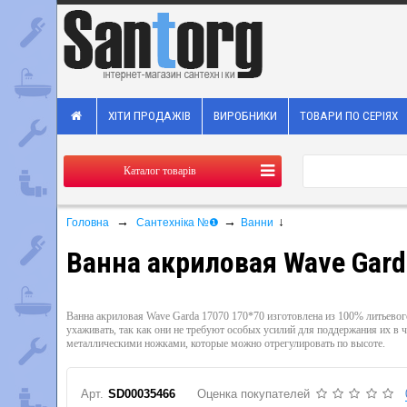
ХІТИ ПРОДАЖІВ
ВИРОБНИКИ
ТОВАРИ ПО СЕРІЯХ
Каталог товарів
→
→
↓
Головна
Сантехніка №❶
Ванни
Ванна акриловая Wave Gard
Ванна акриловая Wave Garda 17070 170*70 изготовлена из 100% литьевог
ухаживать, так как они не требуют особых усилий для поддержания их в ч
металлическими ножками, которые можно отрегулировать по высоте.
Арт.
SD00035466
Оценка покупателей