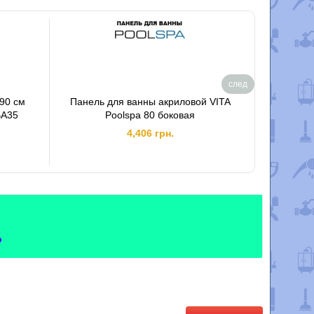
след
x90 см
Панель для ванны акриловой VITA
Подголо
BA35
Poolspa 80 боковая
Va
4,406 грн.