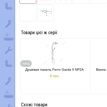
Товари цієї ж серії
пред
Душевая панель Ferro Garda II NP2A
Ванна 
0 грн.
Схожі товари