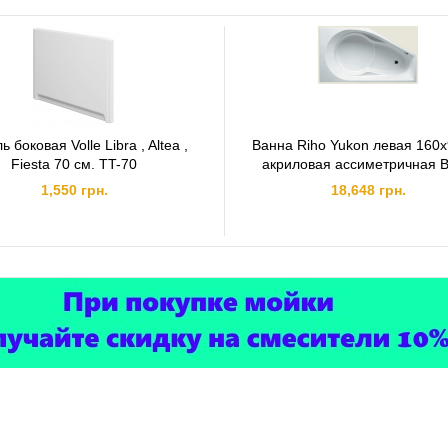
Комплектация:
Ванна, рама-каркас для ванны, ножки, крепежи.
 боковая Volle Libra , Altea ,
Ванна Riho Yukon левая 160
Fiesta 70 см. TT-70
акриловая ассиметричная 
1,550 грн.
18,648 грн.