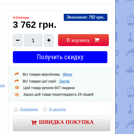
Экономия:
752 грн.
4 514 грн.
3 762 грн.
В корзину
1
Получить скидку
Всі товари виробника:
Wave
Всі товари цієї серії:
Garda
тью
Цей товар купили 607 людини
В
Зараз цей товар переглядають 29 людей
,
Порівняння
В закладки
ШВИДКА ПОКУПКА