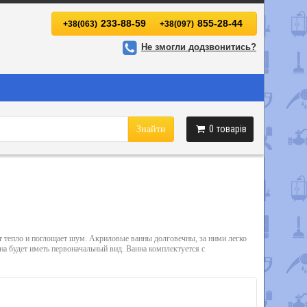
233-88-59
855-28-44
+38(063)
+38(097)
Не змогли додзвонитись?
0
товарів
Знайти
ет тепло и поглощает шум. Акриловые ванны долговечны, за ними легко
на будет иметь первоначальный вид. Ванна комплектуется с