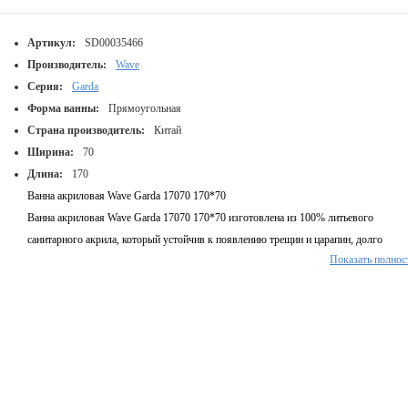
Артикул:
SD00035466
Производитель:
Wave
Серия:
Garda
Форма ванны:
Прямоугольная
Страна производитель:
Китай
Ширина:
70
Длина:
170
Ванна акриловая Wave Garda 17070 170*70
Ванна акриловая Wave Garda 17070 170*70 изготовлена из 100% литьевого
санитарного акрила, который устойчив к появлению трещин и царапин, долго
Показать полнос
сохраняет тепло и поглощает шум. Акриловые ванны долговечны, за ними легко
ухаживать, так как они не требуют особых усилий для поддержания их в чистоте. 
случае повреждения поверхности, легко реставрируется и после полировки ванна
будет иметь первоначальный вид. Ванна комплектуется с металлическими ножками
которые можно отрегулировать по высоте.
Диаметр слива, мм:
45
Тип установки:
Пристенный