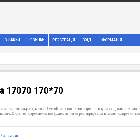
ЗНИЖКИ
НОВИНКИ
РЕЄСТРАЦІЯ
ВХІД
ІНФОРМАЦІЯ
a 17070 170*70
о санитарного акрила, который устойчив к появлению трещин и царапин, долго сохраня
истоте. В случае повреждения поверхности, легко реставрируется и после полировки ван
0 отзывов