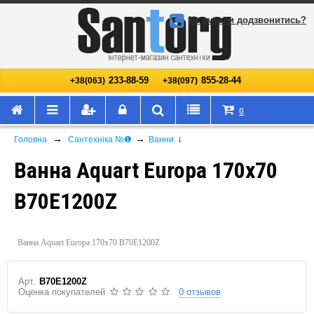
Не змогли додзвонитись?
233-88-59
855-28-44
+38(063)
+38(097)
0
→
→
↓
Головна
Сантехніка №❶
Ванни
Ванна Aquart Europa 170х70
B70E1200Z
Ванна Aquart Europa 170х70 B70E1200Z
Арт.
B70E1200Z
Оценка покупателей
0 отзывов