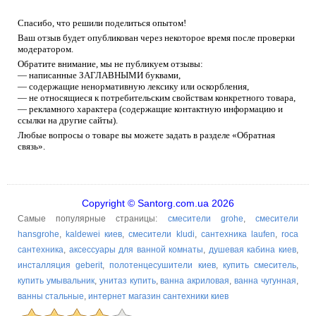
Спасибо, что решили поделиться опытом!
Ваш отзыв будет опубликован через некоторое время после проверки
модератором.
Обратите внимание, мы не публикуем отзывы:
— написанные ЗАГЛАВНЫМИ буквами,
— содержащие ненормативную лексику или оскорбления,
— не относящиеся к потребительским свойствам конкретного товара,
— рекламного характера (содержащие контактную информацию и
ссылки на другие сайты).
Любые вопросы о товаре вы можете задать в разделе «Обратная
связь».
Copyright © Santorg.com.ua 2026
Самые популярные страницы:
смесители grohe
,
смесители
hansgrohe
,
kaldewei киев
,
смесители kludi
,
сантехника laufen
,
roca
сантехника
,
аксессуары для ванной комнаты
,
душевая кабина киев
,
инсталляция geberit
,
полотенцесушители киев
,
купить смеситель
,
купить умывальник
,
унитаз купить
,
ванна акриловая
,
ванна чугунная
,
ванны стальные
,
интернет магазин сантехники киев