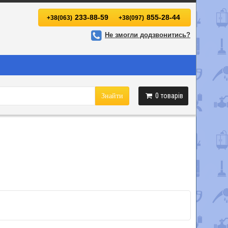
233-88-59
855-28-44
+38(063)
+38(097)
Не змогли додзвонитись?
0
товарів
Знайти