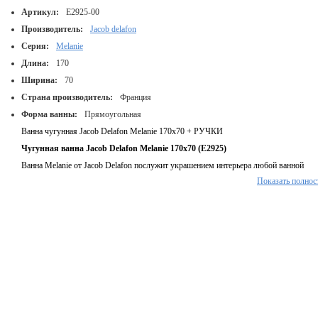
Артикул:
E2925-00
Производитель:
Jacob delafon
Серия:
Melanie
Длина:
170
Ширина:
70
Страна производитель:
Франция
Форма ванны:
Прямоугольная
Ванна чугунная Jacob Delafon Melanie 170х70 + РУЧКИ
Чугунная ванна Jacob Delafon Melanie 170x70 (E2925)
Ванна Melanie от Jacob Delafon послужит украшением интерьера любой ванной
Показать полнос
комнаты
Простой и лаконичный дизайн, но с французским изыском
- Антискользящее покрытие дна
- Объем: 152л
- Вес: 90кг
- Глубина: 40см
- Артикул: E2925
Гарантия на ванну 25 лет