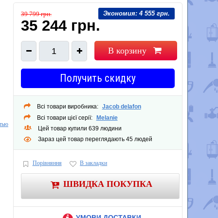
Экономия:
4 555 грн.
39 799 грн.
35 244 грн.
В корзину
1
Получить скидку
Всі товари виробника:
Jacob delafon
Всі товари цієї серії:
Melanie
тью
Цей товар купили 639 людини
Зараз цей товар переглядають 45 людей
Порівняння
В закладки
ШВИДКА ПОКУПКА
УМОВИ ДОСТАВКИ