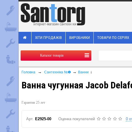
ХІТИ ПРОДАЖІВ
ВИРОБНИКИ
ТОВАРИ ПО СЕРІЯХ
Каталог товарів
→
→
↓
Головна
Сантехніка №❶
Ванни
Ванна чугунная Jacob Delaf
Гарантия 25 лет
Арт.
E2925-00
Оценка покупателей
0 о