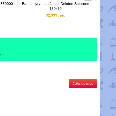
3850000
Ванна чугунная Jacob Delafon Soissons
Ванна чу
150х70
32,999 грн.
Добавить отзыв