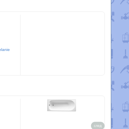
lanie
след