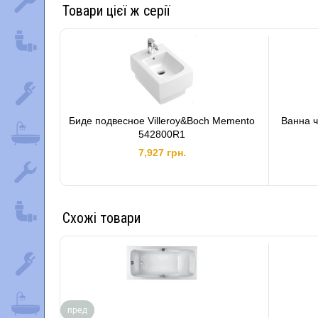
Товари цієї ж серії
Биде подвесное Villeroy&Boch Memento
Ванна ч
542800R1
7,927 грн.
Схожі товари
пред