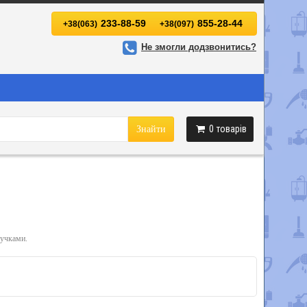
233-88-59
855-28-44
+38(063)
+38(097)
Не змогли додзвонитись?
0
товарів
Знайти
ручками.