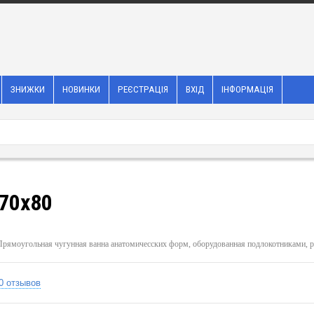
ЗНИЖКИ
НОВИНКИ
РЕЄСТРАЦІЯ
ВХІД
ІНФОРМАЦІЯ
170x80
80 Прямоугольная чугунная ванна анатомичесских форм, оборудованная подлокотниками, 
0 отзывов