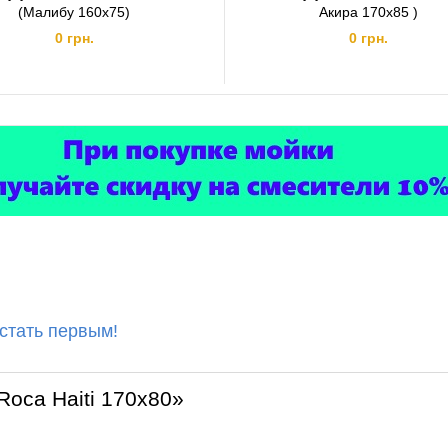
(Малибу 160x75)
Акира 170x85 )
0 грн.
0 грн.
 стать первым!
Roca Haiti 170x80»