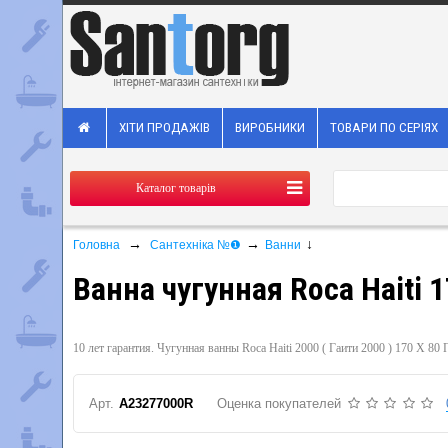
ХІТИ ПРОДАЖІВ
ВИРОБНИКИ
ТОВАРИ ПО СЕРІЯХ
Каталог товарів
→
→
↓
Головна
Сантехніка №❶
Ванни
Ванна чугунная Roca Haiti 
10 лет гарантия. Чугунная ванны Roca Haiti 2000 ( Гаити 2000 ) 170 Х 
Арт.
A23277000R
Оценка покупателей