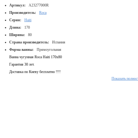
Артикул:
A23277000R
Производитель:
Roca
Серия:
Haiti
Длина:
170
Ширина:
80
Страна производитель:
Испания
Форма ванны:
Прямоугольная
Ванна чугунная Roca Haiti 170x80
Гарантия 30 лет.
Доставка по Киеву бесплатно !!!!
Показать полнос
Великолепный отдых обеспечит Вам роскошная чугунная ванна "Roca Haiti 2000".
Соблазнительная фактура эмалевого покрытия, комфортное внутреннее пространс
ванны, оборудованное удобными подлокотниками , элегантные ручки - все это
создано, чтобы всякий раз радовать Вас и Ваших близких во время водных процед
Эта чугунная ванна доставит Вам и эстетическое наслаждение безупречным, стил
дизайном. Чугунная ванна прямоугольной формы "Roca Haiti 2000" белого цвета
отлично подойдет для ванных комнат небольшого размера, а также гармонично
дополнит душевые кабины и другое специальное оборудование. Предлагаемая