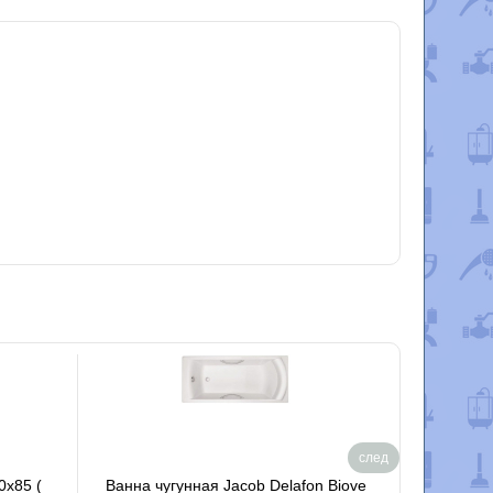
след
0x85 (
Ванна чугунная Jacob Delafon Biove
Ванна чуг