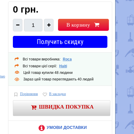
0 грн.
В корзину
1
Получить скидку
Всі товари виробника:
Roca
Всі товари цієї серії:
Haiti
Цей товар купили 48 людини
тью
Зараз цей товар переглядають 40 людей
тво
Порівняння
В закладки
ур.
ьным
ШВИДКА ПОКУПКА
УМОВИ ДОСТАВКИ