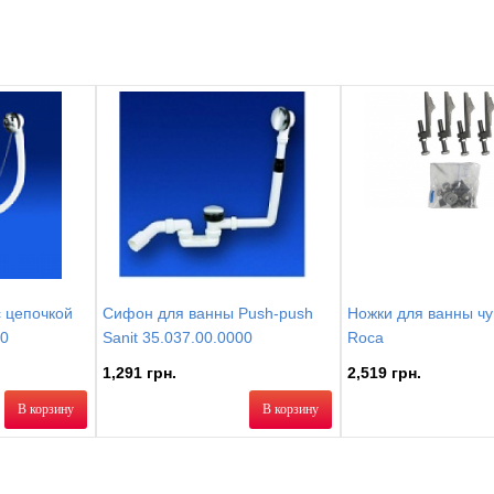
чугунная ванна предусматривает специальные ножки, на дно ванны нанесено
антискользящее покрытие. Внутреннее пространство чугунной ванны оборудовано
удобными подлокотниками, элегантными хромированными ручками.
 цепочкой
Сифон для ванны Push-push
Ножки для ванны чу
00
Sanit 35.037.00.0000
Roca
1,291 грн.
2,519 грн.
В корзину
В корзину