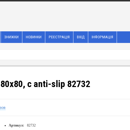
ЗНИЖКИ
НОВИНКИ
РЕЄСТРАЦІЯ
ВХІД
ІНФОРМАЦІЯ
180x80, с anti-slip 82732
вов
Артикул:
82732