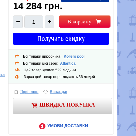
14 284 грн.
В корзину
1
Получить скидку
Всі товари виробника:
Kollers pool
Всі товари цієї серії:
Atlantica
Цей товар купили 529 людини
тью
Зараз цей товар переглядають 36 людей
Порівняння
В закладки
ШВИДКА ПОКУПКА
УМОВИ ДОСТАВКИ