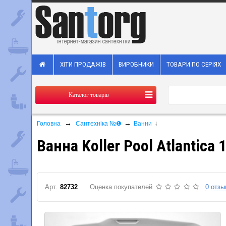
ХІТИ ПРОДАЖІВ
ВИРОБНИКИ
ТОВАРИ ПО СЕРІЯХ
Каталог товарів
→
→
↓
Головна
Сантехніка №❶
Ванни
Ванна Koller Pool Atlantica 
Арт.
82732
Оценка покупателей
0 отзы