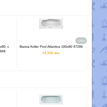
след
0x80, с
Ванна Koller Pool Atlantica 180x80 97286
Все това
5948
14,316 грн.