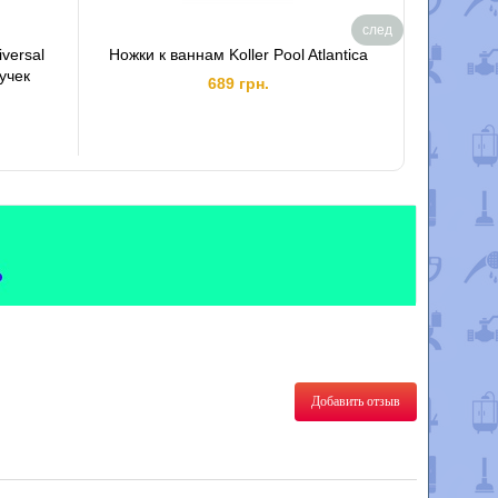
след
iversal
Ножки к ваннам Koller Pool Atlantica
Ванна с
учек
689 грн.
Добавить отзыв