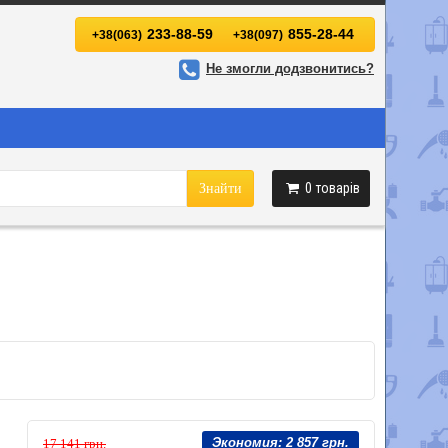
233-88-59
855-28-44
+38(063)
+38(097)
Не змогли додзвонитись?
0
товарів
Знайти
Экономия:
2 857 грн.
17 141 грн.