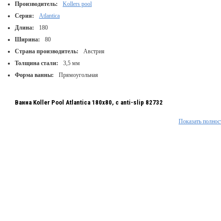
Производитель:
Kollers pool
Серия:
Atlantica
Длина:
180
Ширина:
80
Страна производитель:
Австрия
Толщина стали:
3,5 мм
Форма ванны:
Прямоугольная
Ванна Koller Pool Atlantica 180x80, с anti-slip 82732
Показать полнос
Производитель: Koller pool;
Форма: Прямоугольная;
Объем: 210 л.;
Габариты (ДхШхГ): 180х80х41см;
Цвет: белый;
Установка: универсальная