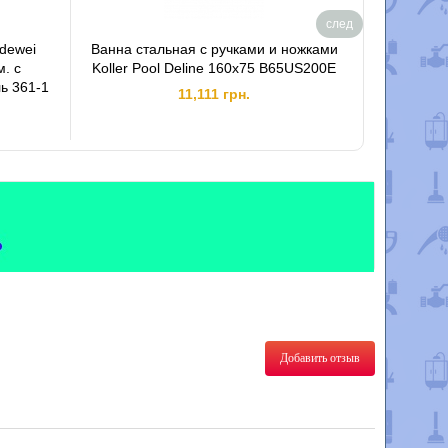
след
ldewei
Ванна стальная с ручками и ножками
Ванна с
м. с
Koller Pool Deline 160х75 B65US200E
Принц
 361-1
11,111 грн.
Добавить отзыв