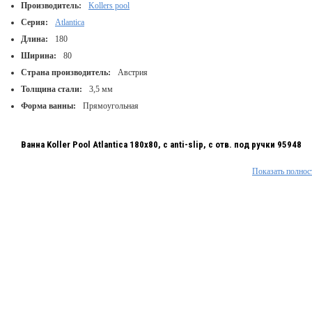
Производитель:
Kollers pool
Серия:
Atlantica
Длина:
180
Ширина:
80
Страна производитель:
Австрия
Толщина стали:
3,5 мм
Форма ванны:
Прямоугольная
Ванна Koller Pool Atlantica 180x80, с anti-slip, с отв. под ручки 95948
Показать полнос
Производитель: Koller pool;
Форма: Прямоугольная;
Объем: 210 л.;
Габариты (ДхШхГ): 180х80х41см;
Цвет: белый;
Установка: универсальная