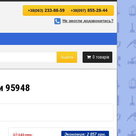
233-88-59
855-28-44
+38(063)
+38(097)
Не змогли додзвонитись?
0
товарів
Знайти
ки 95948
Экономия:
2 857 грн.
17 141 грн.