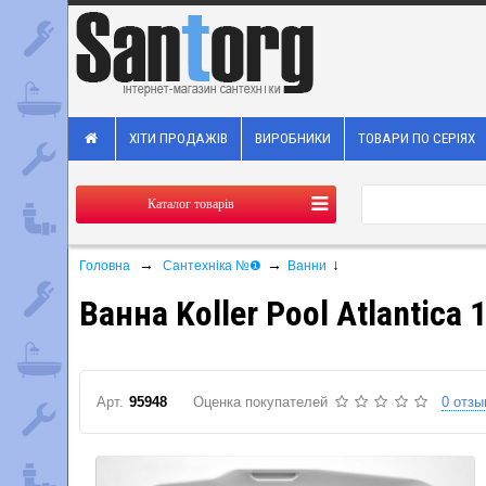
ХІТИ ПРОДАЖІВ
ВИРОБНИКИ
ТОВАРИ ПО СЕРІЯХ
Каталог товарів
→
→
↓
Головна
Сантехніка №❶
Ванни
Ванна Koller Pool Atlantica 
Арт.
95948
Оценка покупателей
0 отзы