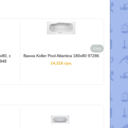
след
0x80, с
Ванна Koller Pool Atlantica 180x80 97286
Все това
5948
14,316 грн.