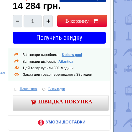
14 284 грн.
В корзину
1
Получить скидку
Всі товари виробника:
Kollers pool
Всі товари цієї серії:
Atlantica
Цей товар купили 301 людини
тью
Зараз цей товар переглядають 38 людей
Порівняння
В закладки
ШВИДКА ПОКУПКА
УМОВИ ДОСТАВКИ